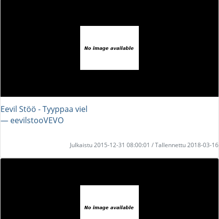
Eevil Stöö - Tyyppaa viel
― eevilstooVEVO
Julkaistu 2015-12-31 08:00:01 / Tallennettu 2018-03-16