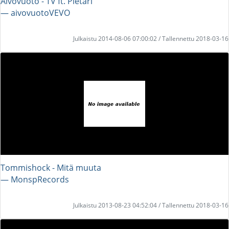
Aivovuoto - TV ft. Pietari
― aivovuotoVEVO
Julkaistu 2014-08-06 07:00:02 / Tallennettu 2018-03-16
Tommishock - Mitä muuta
― MonspRecords
Julkaistu 2013-08-23 04:52:04 / Tallennettu 2018-03-16