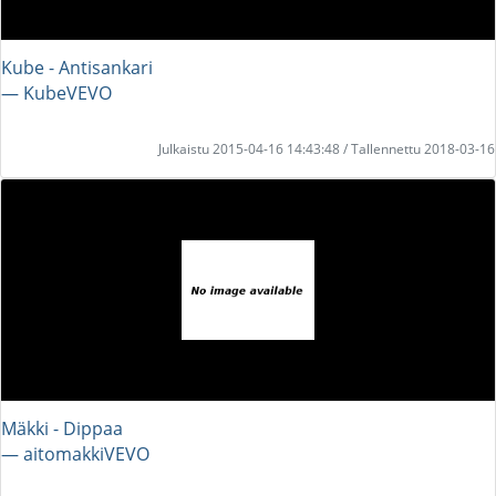
Kube - Antisankari
― KubeVEVO
Julkaistu 2015-04-16 14:43:48 / Tallennettu 2018-03-16
Mäkki - Dippaa
― aitomakkiVEVO