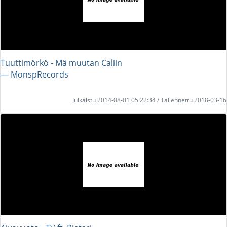
Tuuttimörkö - Mä muutan Caliin
― MonspRecords
Julkaistu 2014-08-01 05:22:34 / Tallennettu 2018-03-16