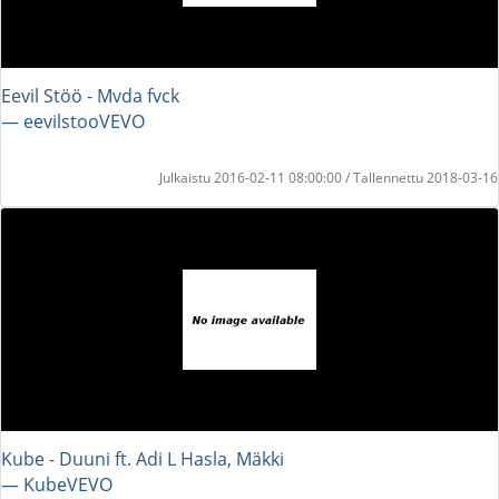
Eevil Stöö - Mvda fvck
― eevilstooVEVO
Julkaistu 2016-02-11 08:00:00 / Tallennettu 2018-03-16
Kube - Duuni ft. Adi L Hasla, Mäkki
― KubeVEVO