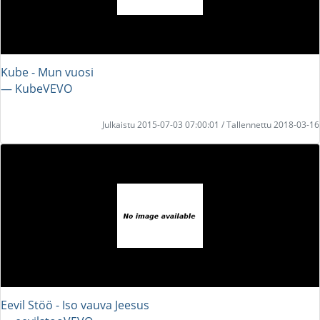
Kube - Mun vuosi
― KubeVEVO
Julkaistu 2015-07-03 07:00:01 / Tallennettu 2018-03-16
Eevil Stöö - Iso vauva Jeesus