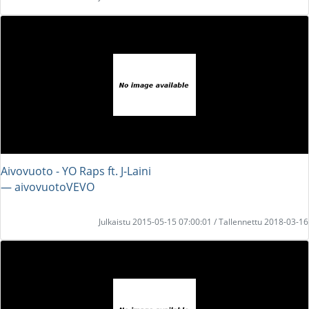
Aivovuoto - YO Raps ft. J-Laini
― aivovuotoVEVO
Julkaistu 2015-05-15 07:00:01 / Tallennettu 2018-03-16