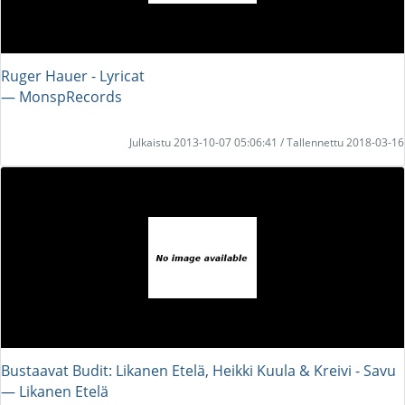
Ruger Hauer - Lyricat
― MonspRecords
Julkaistu 2013-10-07 05:06:41 / Tallennettu 2018-03-16
Bustaavat Budit: Likanen Etelä, Heikki Kuula & Kreivi - Savu
― Likanen Etelä