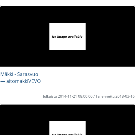
Mäkki - Sarasvuo
― aitomakkiVEVO
Julkaistu 2014-11-21 08:00:00 / Tallennettu 2018-03-16