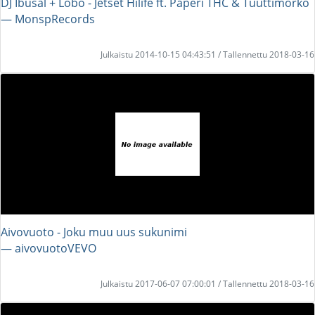
DJ Ibusal + Lobo - Jetset Hilife ft. Paperi THC & Tuuttimörkö
― MonspRecords
Julkaistu 2014-10-15 04:43:51 / Tallennettu 2018-03-16
Aivovuoto - Joku muu uus sukunimi
― aivovuotoVEVO
Julkaistu 2017-06-07 07:00:01 / Tallennettu 2018-03-16