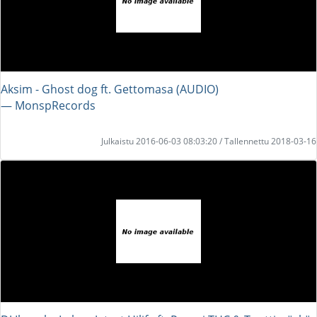
Aksim - Ghost dog ft. Gettomasa (AUDIO)
― MonspRecords
Julkaistu 2016-06-03 08:03:20 / Tallennettu 2018-03-16