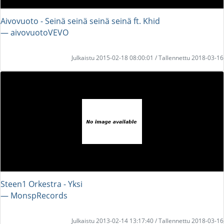
Aivovuoto - Seinä seinä seinä seinä ft. Khid
― aivovuotoVEVO
Julkaistu 2015-02-18 08:00:01 / Tallennettu 2018-03-16
Steen1 Orkestra - Yksi
― MonspRecords
Julkaistu 2013-02-14 13:17:40 / Tallennettu 2018-03-16