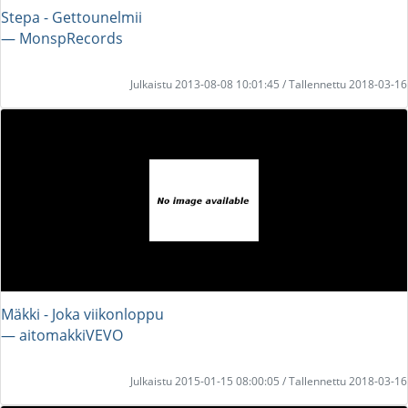
Stepa - Gettounelmii
― MonspRecords
Julkaistu 2013-08-08 10:01:45 / Tallennettu 2018-03-16
Mäkki - Joka viikonloppu
― aitomakkiVEVO
Julkaistu 2015-01-15 08:00:05 / Tallennettu 2018-03-16