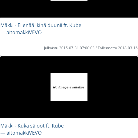
Mäkki - Ei enää ikinä duunii ft. Kube
― aitomakkiVEVO
Julkaistu 2015-07-31 07:00:03 / Tallennettu 2018-03-16
Mäkki - Kuka sä oot ft. Kube
― aitomakkiVEVO