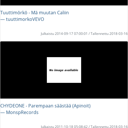
Tuuttimörkö - Mä muutan Caliin
― tuuttimorkoVEVO
Julkaistu 2014-09-17 07:00:01 / Tallennettu 2018-03-16
CHYDEONE - Parempaan säästää (Apinoit)
― MonspRecords
Julkaistu 2011-10-18 05:08:42 / Tallennettu 2018-03-16