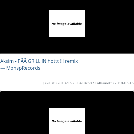
Aksim - PÄÄ GRILLIIN hottt !!! remix
― MonspRecords
Julkaistu 2013-12-23 04:04:58 / Tallennettu 2018-03-16