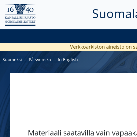
Suomala
Verkkoarkiston aineisto on s
Suomeksi
―
På svenska
―
In English
Materiaali saatavilla vain vapaa