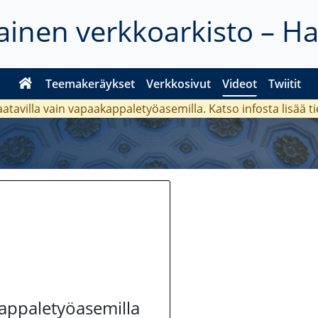
inen verkkoarkisto – H
Teemakeräykset
Verkkosivut
Videot
Twiitit
aatavilla vain vapaakappaletyöasemilla. Katso
infosta
lisää t
kappaletyöasemilla