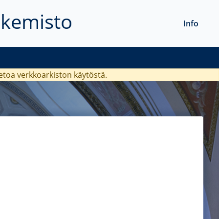
akemisto
Info
ietoa verkkoarkiston käytöstä.