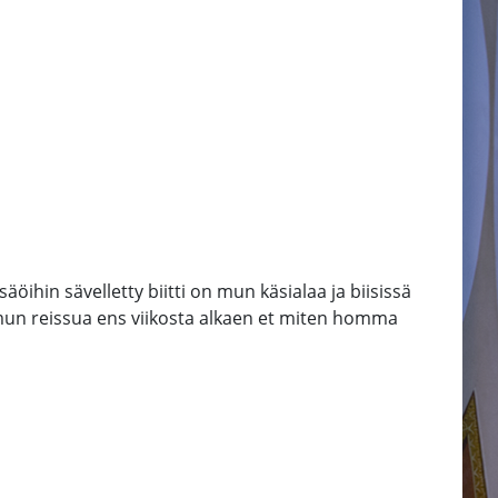
säöihin sävelletty biitti on mun käsialaa ja biisissä
mun reissua ens viikosta alkaen et miten homma