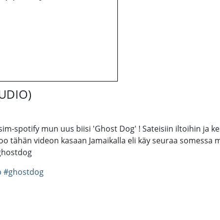
AUDIO)
im-spotify mun uus biisi 'Ghost Dog' ! Sateisiin iltoihin ja ke
too tähän videon kasaan Jamaikalla eli käy seuraa somessa 
‎ghostdog‬
p
#ghostdog