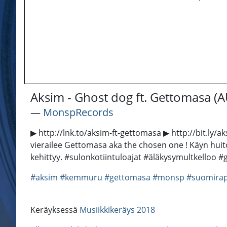
Aksim - Ghost dog ft. Gettomasa (
―
MonspRecords
▶ http://lnk.to/aksim-ft-gettomasa ▶ http://bit.ly/aks
vierailee Gettomasa aka the chosen one ! Käyn hui
kehittyy. ‪#‎sulonkotiintuloajat‬ ‪#‎äläkysymultkelloo‬ ‪#
#aksim
#kemmuru
#gettomasa
#monsp
#suomira
Keräyksessä
Musiikkikeräys 2018