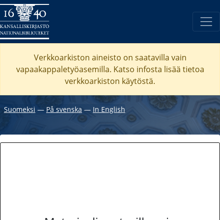
Verkkoarkiston aineisto on saatavilla vain
vapaakappaletyöasemilla. Katso
infosta
lisää tietoa
verkkoarkiston käytöstä.
Suomeksi
―
På svenska
―
In English