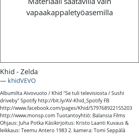
Materiaali saatavilla vain
vapaakappaletyöasemilla
Khid - Zelda
―
khidVEVO
Albumilta Aivovuoto / Khid "Se tuli televisiosta / Sushi
driveby" Spotify http://bit.ly/AV-Khid_Spotify FB
http://www.facebook.com/pages/Khid/579768922155203
http://www.monsp.com Tuotantoyhtiö: Balansia Films
Ohjaus: Juha Potka Käsikirjoitus: Kristo Laanti Kuvaus &
leikkaus: Teemu Antero 1983 2. kamera: Tomi Seppälä