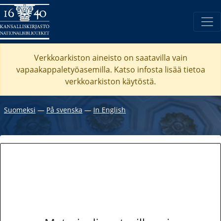
Verkkoarkiston aineisto on saatavilla vain
vapaakappaletyöasemilla. Katso
infosta
lisää tietoa
verkkoarkiston käytöstä.
Suomeksi
―
På svenska
―
In English