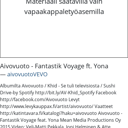
Materiaali saatavilla vain
vapaakappaletyöasemilla
Aivovuoto - Fantastik Voyage ft. Yona
―
aivovuotoVEVO
Albumilta Aivovuoto / Khid - Se tuli televisiosta / Sushi
Drive-by Spotify http://bit.ly/AV-Khid_Spotify Facebook
http://facebook.com/Aivovuoto Levyt
http://www.levykauppax.fi/artist/aivovuoto/ Vaatteet
http://katintavara.fi/katalogi?haku=aivovuoto Aivovuoto -
Fantastik Voyage feat. Yona Mean Media Productions Oy
2015 Video: Veli-Matti Pekkala, Joni Helminen & Atte