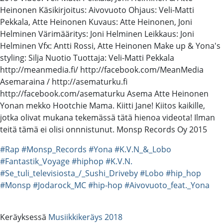
Heinonen Käsikirjoitus: Aivovuoto Ohjaus: Veli-Matti
Pekkala, Atte Heinonen Kuvaus: Atte Heinonen, Joni
Helminen Värimääritys: Joni Helminen Leikkaus: Joni
Helminen Vfx: Antti Rossi, Atte Heinonen Make up & Yona's
styling: Silja Nuotio Tuottaja: Veli-Matti Pekkala
http://meanmedia.fi/ http://facebook.com/MeanMedia
Asemaraina / http://asematurku.fi
http://facebook.com/asematurku Asema Atte Heinonen
Yonan mekko Hootchie Mama. Kiitti Jane! Kiitos kaikille,
jotka olivat mukana tekemässä tätä hienoa videota! Ilman
teitä tämä ei olisi onnnistunut. Monsp Records Oy 2015
#Rap
#Monsp_Records
#Yona
#K.V.N_&_Lobo
#Fantastik_Voyage
#hiphop
#K.V.N.
#Se_tuli_televisiosta_/_Sushi_Driveby
#Lobo
#hip_hop
#Monsp
#Jodarock_MC
#hip-hop
#Aivovuoto_feat._Yona
Keräyksessä
Musiikkikeräys 2018