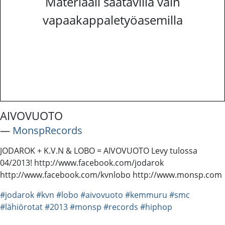
Materiaali saatavilla vain
vapaakappaletyöasemilla
AIVOVUOTO
―
MonspRecords
JODAROK + K.V.N & LOBO = AIVOVUOTO Levy tulossa
04/2013! http://www.facebook.com/jodarok
http://www.facebook.com/kvnlobo http://www.monsp.com
#jodarok
#kvn
#lobo
#aivovuoto
#kemmuru
#smc
#lähiörotat
#2013
#monsp
#records
#hiphop