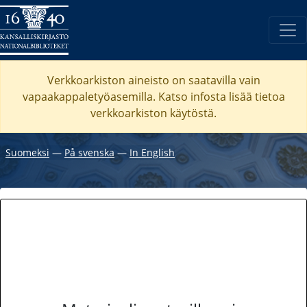
Verkkoarkiston aineisto on saatavilla vain
vapaakappaletyöasemilla. Katso
infosta
lisää tietoa
verkkoarkiston käytöstä.
Suomeksi
―
På svenska
―
In English