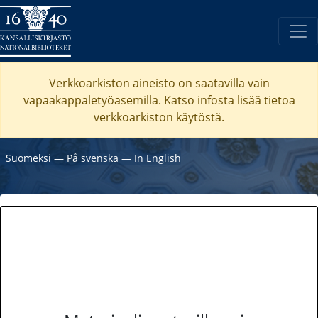
Verkkoarkiston aineisto on saatavilla vain
vapaakappaletyöasemilla. Katso
infosta
lisää tietoa
verkkoarkiston käytöstä.
Suomeksi
―
På svenska
―
In English