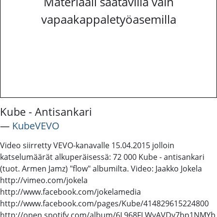
Materiaali saatavilla vain
vapaakappaletyöasemilla
Kube - Antisankari
―
KubeVEVO
Video siirretty VEVO-kanavalle 15.04.2015 jolloin
katselumäärät alkuperäisessä: 72 000 Kube - antisankari
(tuot. Armen Jamz) "flow" albumilta. Video: Jaakko Jokela
http://vimeo.com/jokela
http://www.facebook.com/jokelamedia
http://www.facebook.com/pages/Kube/414829615224800
http://open.spotify.com/album/6L968FLWvAVDy7bp1NMYb