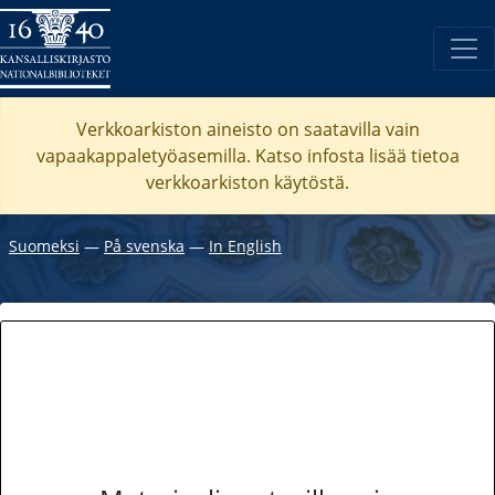
Verkkoarkiston aineisto on saatavilla vain
vapaakappaletyöasemilla. Katso
infosta
lisää tietoa
verkkoarkiston käytöstä.
Suomeksi
―
På svenska
―
In English