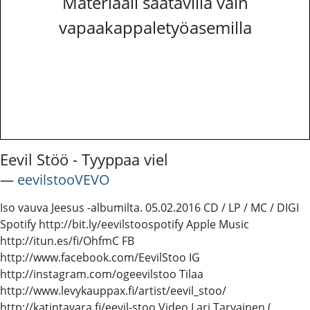
Materiaali saatavilla vain
vapaakappaletyöasemilla
Eevil Stöö - Tyyppaa viel
―
eevilstooVEVO
Iso vauva Jeesus -albumilta. 05.02.2016 CD / LP / MC / DIGI
Spotify http://bit.ly/eevilstoospotify Apple Music
http://itun.es/fi/OhfmC FB
http://www.facebook.com/EevilStoo IG
http://instagram.com/ogeevilstoo Tilaa
http://www.levykauppax.fi/artist/eevil_stoo/
http://katintavara.fi/eevil-stoo Video Lari Tarvainen (