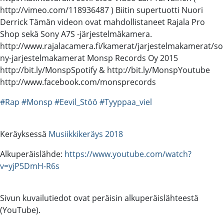
http://vimeo.com/118936487 ) Biitin supertuotti Nuori
Derrick Tämän videon ovat mahdollistaneet Rajala Pro
Shop sekä Sony A7S -järjestelmäkamera.
http://www.rajalacamera.fi/kamerat/jarjestelmakamerat/so
ny-jarjestelmakamerat Monsp Records Oy 2015
http://bit.ly/MonspSpotify & http://bit.ly/MonspYoutube
http://www.facebook.com/monsprecords
#Rap
#Monsp
#Eevil_Stöö
#Tyyppaa_viel
Keräyksessä
Musiikkikeräys 2018
Alkuperäislähde:
https://www.youtube.com/watch?
v=yjP5DmH-R6s
Sivun kuvailutiedot ovat peräisin alkuperäislähteestä
(YouTube).