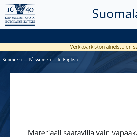
Suomala
Verkkoarkiston aineisto on s
Suomeksi
―
På svenska
―
In English
Materiaali saatavilla vain vapaa