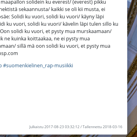
i maapallon solidein ku everest/ (everest) pikku
ektistä sekaannusta/ kaikki se oli kii musta, ei
äe: Solidi ku vuori, solidi ku vuori/ käyny läpi
di ku vuori, solidi ku vuori/ kävelin läpi tulen sillo ku
a J) Oon solidi ku vuori, et pysty mua murskaamaan/
k ne kuinka koittaakaa, ne ei pysty mua
aan/ sillä mä oon solidi ku vuori, et pysty mua
monsp.com
p
#suomenkielinen_rap-musiikki
Julkaistu 2017-08-23 03:32:12 / Tallennettu 2018-03-16