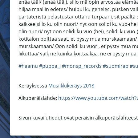
enää tääl/ (enää tääl), sillo mä opin arvostaa elämää
hiljaa maaliin edetes/ huipul ku genelec, pusken vaik
partateristä pelastusta/ ottanu turpaani, sit päältä s
kaikkee sillo ku olin nuori/ nyt oon solidi ku vuo-(hei)
olin nuori/ nyt oon solidi ku vuo-(hei), solidi ku vu
kotitalon polttaa saat, et pysty mua murskaamaan/ 
murskaamaan/ Oon solidi ku vuori, et pysty mua mu
liikuttaa/ vaik ne kuinka koittaakaa, ne ei pysty mu
#haamu
#puppa_j
#monsp_records
#suomirap
#s
Keräyksessä
Musiikkikeräys 2018
Alkuperäislähde:
https://www.youtube.com/watch?v
Sivun kuvailutiedot ovat peräisin alkuperäislähtees