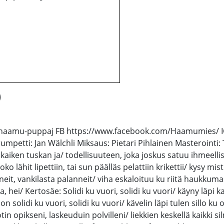
)
nk.to/haamu-puppaj FB https://www.facebook.com/Haamumies
petti: Jan Wälchli Miksaus: Pietari Pihlainen Masterointi:
 kaiken tuskan ja/ todellisuuteen, joka joskus satuu ihmeelli
o lähit lipettiin, tai sun päälläs pelattiin krikettii/ kysy mi
it, vankilasta palanneit/ viha eskaloituu ku riitä haukkumasa
, hei/ Kertosäe: Solidi ku vuori, solidi ku vuori/ käyny läpi ka
oon solidi ku vuori, solidi ku vuori/ kävelin läpi tulen sillo ku 
 otin opikseni, laskeuduin polvilleni/ liekkien keskellä kaikki 