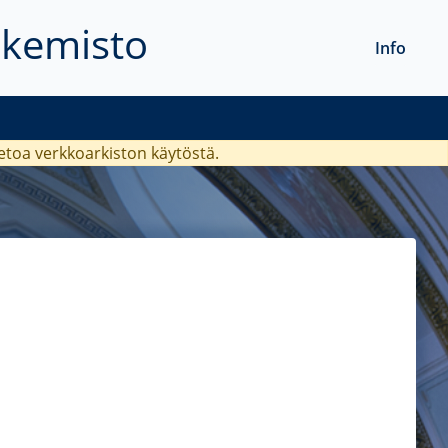
akemisto
Info
ietoa verkkoarkiston käytöstä.