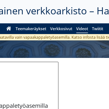
inen verkkoarkisto – H
Teemakeräykset
Verkkosivut
Videot
Twiitit
aatavilla vain vapaakappaletyöasemilla. Katso
infosta
lisää t
kappaletyöasemilla