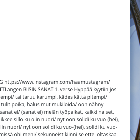
/ IG https://www.instagram.com/haamustagram/
 TTLangen BIISIN SANAT 1. verse Hyppää kyytiin jos
sempi/ tai taruu karumpi, kädes kättä pitempi/
st tulit poika, halus mut mukiloida/ oon nähny
nat ei/ (sanat ei) meiän työpaikat, kaikki naiset,
ikkee sillo ku olin nuori/ nyt oon solidi ku vuo-(hei),
olin nuori/ nyt oon solidi ku vuo-(hei), solidi ku vuo-
silmissä ohi meni/ sekunneist kiinni se ettei oltaskaa