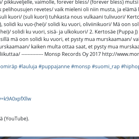
/ pikkuveljelle, vaimolle, forever bless/ (forever bless) muts
 pelihousujen revetes/ vaik mieleni oli niin musta, ja elämä h
uli kuori/ (suli kuori) tuhkasta nous vulkaani tulivuori/ Kertos
, solidi ku vuo-(hei)/ solidi ku vuori, oliviinikuori/ Mä oon soli
o-(hei)/ solidi ku vuori, sisä- ja ulkokuori/ 2. Kertosäe (Pupp
sillä mä oon solidi ku vuori, et pysty mua murskaamaan/ vai
rskaamaan/ kaiken multa ottaa saat, et pysty mua murskaam
a liikuttaa/ -------------- Monsp Records Oy 2017 http://www.
uomiräp
#lauluja
#puppajanne
#monsp
#suomi_rap
#hipho
=k9A0xpfXllw
tä (YouTube).