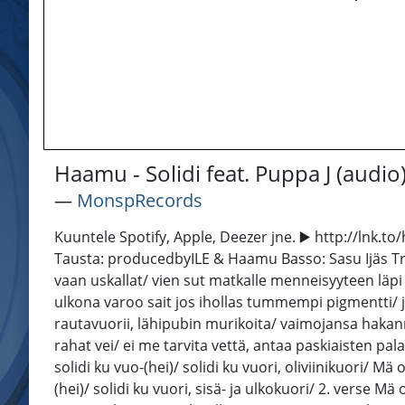
Haamu - Solidi feat. Puppa J (audio
―
MonspRecords
Kuuntele Spotify, Apple, Deezer jne. ▶️ http://l
Tausta: producedbyILE & Haamu Basso: Sasu Ijäs Trum
vaan uskallat/ vien sut matkalle menneisyyteen läpi
ulkona varoo sait jos ihollas tummempi pigmentti/ jok
rautavuorii, lähipubin murikoita/ vaimojansa hakanne
rahat vei/ ei me tarvita vettä, antaa paskiaisten palaa
solidi ku vuo-(hei)/ solidi ku vuori, oliviinikuori/ Mä 
(hei)/ solidi ku vuori, sisä- ja ulkokuori/ 2. verse Mä