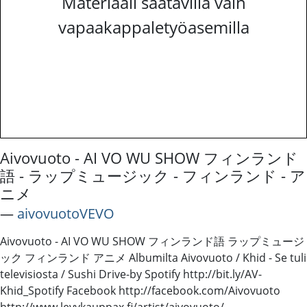
Materiaali saatavilla vain
vapaakappaletyöasemilla
Aivovuoto - AI VO WU SHOW フィンランド
語 - ラップミュージック - フィンランド - ア
ニメ
―
aivovuotoVEVO
Aivovuoto - AI VO WU SHOW フィンランド語 ラップミュージ
ック フィンランド アニメ Albumilta Aivovuoto / Khid - Se tuli
televisiosta / Sushi Drive-by Spotify http://bit.ly/AV-
Khid_Spotify Facebook http://facebook.com/Aivovuoto
http://www.levykauppax.fi/artist/aivovuoto/