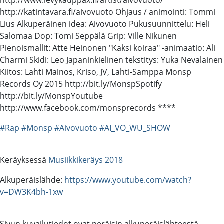
http://katintavara.fi/aivovuoto Ohjaus / animointi: Tommi
Lius Alkuperäinen idea: Aivovuoto Pukusuunnittelu: Heli
Salomaa Dop: Tomi Seppälä Grip: Ville Nikunen
Pienoismallit: Atte Heinonen "Kaksi koiraa" -animaatio: Ali
Charmi Skidi: Leo Japaninkielinen tekstitys: Yuka Nevalainen
Kiitos: Lahti Mainos, Kriso, JV, Lahti-Samppa Monsp
Records Oy 2015 http://bit.ly/MonspSpotify
http://bit.ly/MonspYoutube
http://www.facebook.com/monsprecords ****
#Rap
#Monsp
#Aivovuoto
#AI_VO_WU_SHOW
Keräyksessä
Musiikkikeräys 2018
Alkuperäislähde:
https://www.youtube.com/watch?
v=DW3K4bh-1xw
Sivun kuvailutiedot ovat peräisin alkuperäislähteestä