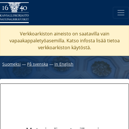
Verkkoarkiston aineisto on saatavilla vain
vapaakappaletyöasemilla. Katso
infosta
lisää tietoa
verkkoarkiston käytöstä.
Suomeksi
―
På svenska
―
In English