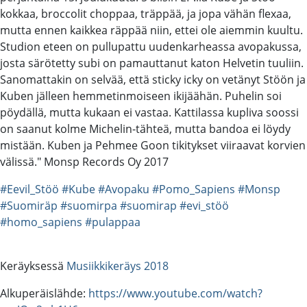
kokkaa, broccolit choppaa, träppää, ja jopa vähän flexaa,
mutta ennen kaikkea räppää niin, ettei ole aiemmin kuultu.
Studion eteen on pullupattu uudenkarheassa avopakussa,
josta särötetty subi on pamauttanut katon Helvetin tuuliin.
Sanomattakin on selvää, että sticky icky on vetänyt Stöön ja
Kuben jälleen hemmetinmoiseen ikijäähän. Puhelin soi
pöydällä, mutta kukaan ei vastaa. Kattilassa kupliva soossi
on saanut kolme Michelin-tähteä, mutta bandoa ei löydy
mistään. Kuben ja Pehmee Goon tikitykset viiraavat korvien
välissä." Monsp Records Oy 2017
#Eevil_Stöö
#Kube
#Avopaku
#Pomo_Sapiens
#Monsp
#Suomiräp
#suomirpa
#suomirap
#evi_stöö
#homo_sapiens
#pulappaa
Keräyksessä
Musiikkikeräys 2018
Alkuperäislähde:
https://www.youtube.com/watch?