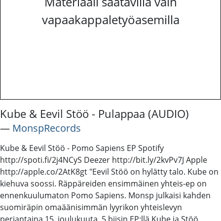
Materiaali saatavilla vain
vapaakappaletyöasemilla
Kube & Eevil Stöö - Pulappaa (AUDIO)
―
MonspRecords
Kube & Eevil Stöö - Pomo Sapiens EP Spotify
http://spoti.fi/2j4NCyS Deezer http://bit.ly/2kvPv7J Apple
http://apple.co/2AtK8gt "Eevil Stöö on hylätty talo. Kube on
kiehuva soossi. Räppäreiden ensimmäinen yhteis-ep on
ennenkuulumaton Pomo Sapiens. Monsp julkaisi kahden
suomiräpin omaäänisimmän lyyrikon yhteislevyn
perjantaina 15. joulukuuta. 5 biisin EP:llä Kube ja Stöö