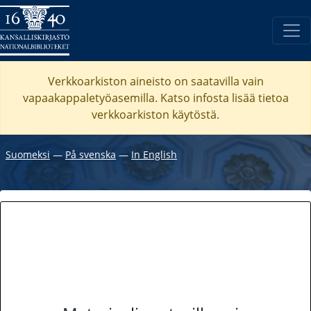
Verkkoarkiston aineisto on saatavilla vain
vapaakappaletyöasemilla. Katso
infosta
lisää tietoa
verkkoarkiston käytöstä.
Suomeksi
―
På svenska
―
In English