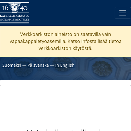
Verkkoarkiston aineisto on saatavilla vain
vapaakappaletyöasemilla. Katso
infosta
lisää tietoa
verkkoarkiston käytöstä.
Suomeksi
―
På svenska
―
In English