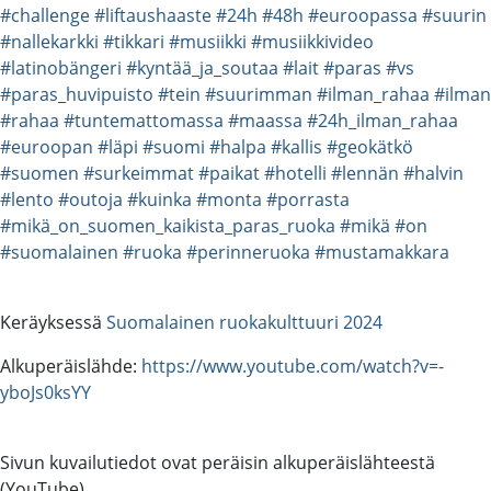
#challenge
#liftaushaaste
#24h
#48h
#euroopassa
#suurin
#nallekarkki
#tikkari
#musiikki
#musiikkivideo
#latinobängeri
#kyntää_ja_soutaa
#lait
#paras
#vs
#paras_huvipuisto
#tein
#suurimman
#ilman_rahaa
#ilman
#rahaa
#tuntemattomassa
#maassa
#24h_ilman_rahaa
#euroopan
#läpi
#suomi
#halpa
#kallis
#geokätkö
#suomen
#surkeimmat
#paikat
#hotelli
#lennän
#halvin
#lento
#outoja
#kuinka
#monta
#porrasta
#mikä_on_suomen_kaikista_paras_ruoka
#mikä
#on
#suomalainen
#ruoka
#perinneruoka
#mustamakkara
Keräyksessä
Suomalainen ruokakulttuuri 2024
Alkuperäislähde:
https://www.youtube.com/watch?v=-
yboJs0ksYY
Sivun kuvailutiedot ovat peräisin alkuperäislähteestä
(YouTube).