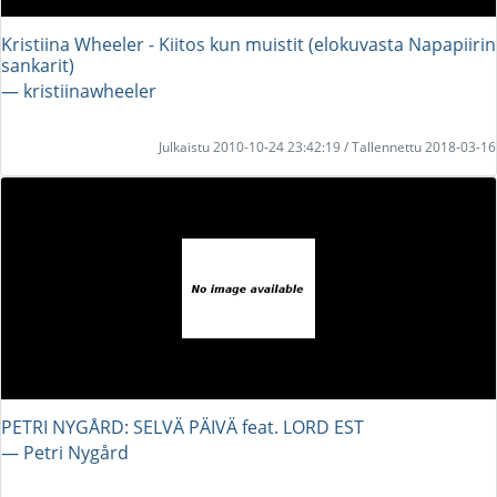
Kristiina Wheeler - Kiitos kun muistit (elokuvasta Napapiirin
sankarit)
― kristiinawheeler
Julkaistu 2010-10-24 23:42:19 / Tallennettu 2018-03-16
PETRI NYGÅRD: SELVÄ PÄIVÄ feat. LORD EST
― Petri Nygård