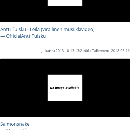
Antti Tuisku - Leila (virallinen musiikkivideo)
― OfficialAnttiTuisku
Julkaistu 2013-10-13 13:21:06 / Tallennettu 2018-03-16
Salmonsnake