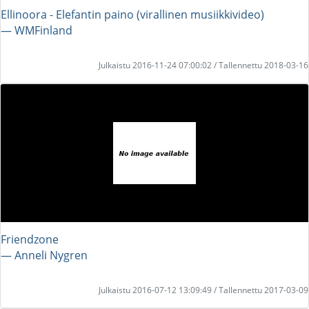
Ellinoora - Elefantin paino (virallinen musiikkivideo)
― WMFinland
Julkaistu 2016-11-24 07:00:02 / Tallennettu 2018-03-16
Friendzone
― Anneli Nygren
Julkaistu 2016-07-12 13:09:49 / Tallennettu 2017-03-09