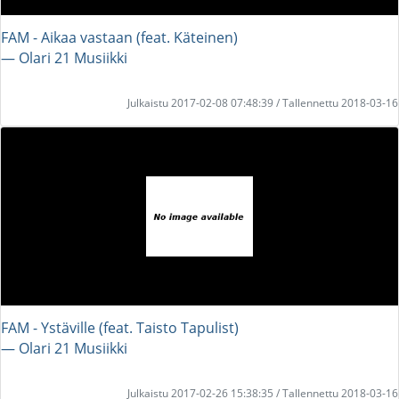
FAM - Aikaa vastaan (feat. Käteinen)
― Olari 21 Musiikki
Julkaistu 2017-02-08 07:48:39 / Tallennettu 2018-03-16
FAM - Ystäville (feat. Taisto Tapulist)
― Olari 21 Musiikki
Julkaistu 2017-02-26 15:38:35 / Tallennettu 2018-03-16