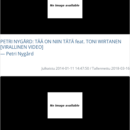
PETRI NYGÅRD: TÄÄ ON NIIN TÄTÄ feat. TONI WIRTANEN
[VIRALLINEN VIDEO]
― Petri Nygård
Julkaistu 2014-01-11 14:47:50 / Tallennettu 2018-03-16