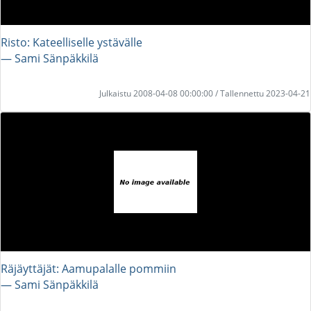
Risto: Kateelliselle ystävälle
― Sami Sänpäkkilä
Julkaistu 2008-04-08 00:00:00 / Tallennettu 2023-04-21
Räjäyttäjät: Aamupalalle pommiin
― Sami Sänpäkkilä