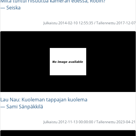
Miltä tuntui riisuutua kameran edessä, Robin?
― Seiska
Julkaistu 2014-02-10 12:55:35 / Tallennettu 2017-12-07
Lau Nau: Kuoleman tappajan kuolema
― Sami Sänpäkkilä
Julkaistu 2012-11-13 00:00:00 / Tallennettu 2023-04-21