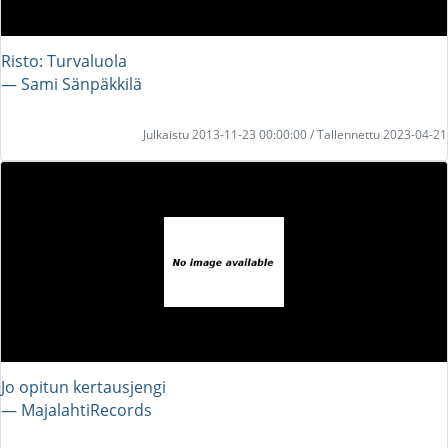
Risto: Turvaluola
― Sami Sänpäkkilä
Julkaistu 2013-11-23 00:00:00 / Tallennettu 2023-04-21
Jo opitun kertausjengi
― MajalahtiRecords