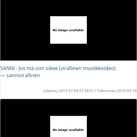
SANNI - Jos mä oon oikee (virallinen musiikkivideo)
― sannivirallinen
Julkaistu 2013-07-04 07:28:51 / Tallennettu 2018-03-16