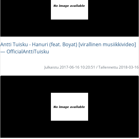
Antti Tuisku - Hanuri (feat. Boyat) [virallinen musiikkivideo]
― OfficialAnttiTuisku
Julkaistu 2017-06-16 10:20:51 / Tallennettu 2018-03-16