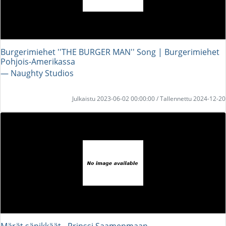
Burgerimiehet ''THE BURGER MAN'' Song | Burgerimiehet
Pohjois-Amerikassa
― Naughty Studios
Julkaistu 2023-06-02 00:00:00 / Tallennettu 2024-12-20
Märät säpikkäät - Prinssi Saamenmaan