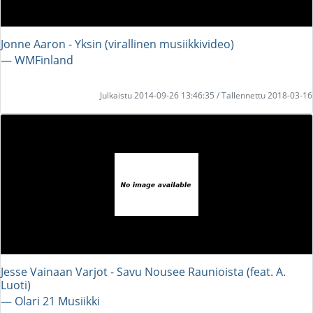
Jonne Aaron - Yksin (virallinen musiikkivideo)
― WMFinland
Julkaistu 2014-09-26 13:46:35 / Tallennettu 2018-03-16
Jesse Vainaan Varjot - Savu Nousee Raunioista (feat. A.
Luoti)
― Olari 21 Musiikki