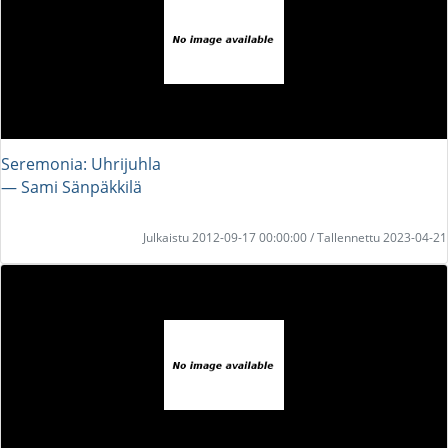
Seremonia: Uhrijuhla
― Sami Sänpäkkilä
Julkaistu 2012-09-17 00:00:00 / Tallennettu 2023-04-21