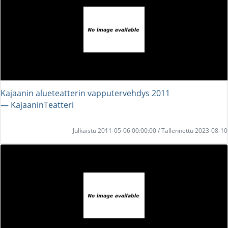
Kajaanin alueteatterin vapputervehdys 2011
― KajaaninTeatteri
Julkaistu 2011-05-06 00:00:00 / Tallennettu 2023-08-10