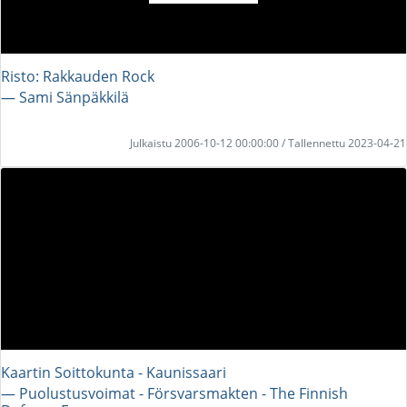
Risto: Rakkauden Rock
― Sami Sänpäkkilä
Julkaistu 2006-10-12 00:00:00 / Tallennettu 2023-04-21
Kaartin Soittokunta - Kaunissaari
― Puolustusvoimat - Försvarsmakten - The Finnish