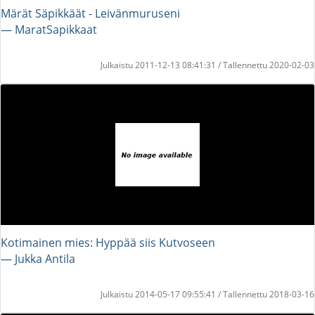
Märät Säpikkäät - Leivänmuruseni
― MaratSapikkaat
Julkaistu 2011-12-13 08:41:31 / Tallennettu 2020-02-03
Kotimainen mies: Hyppää siis Kutvoseen
― Jukka Antila
Julkaistu 2014-05-17 09:55:41 / Tallennettu 2018-03-16