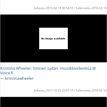
Julkaistu 2016-04-18 06:54:55 / Tallennettu 2018-03-16
Kristiina Wheeler: Sininen sydän -musiikkivideokisa @
Voice.fi
― kristiinawheeler
Julkaistu 2011-10-25 22:07:10 / Tallennettu 2018-03-16