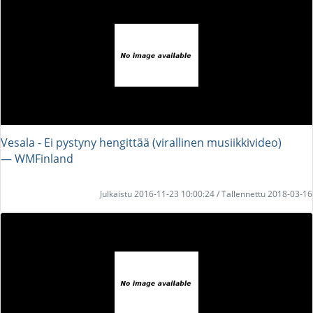
Vesala - Ei pystyny hengittää (virallinen musiikkivideo)
― WMFinland
Julkaistu 2016-11-23 10:00:24 / Tallennettu 2018-03-16