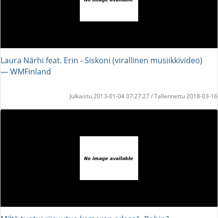
Laura Närhi feat. Erin - Siskoni (virallinen musiikkivideo)
― WMFinland
Julkaistu 2013-01-04 07:27:27 / Tallennettu 2018-03-16