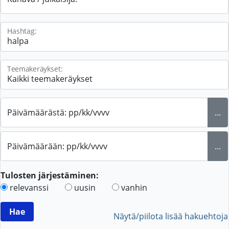
Hashtag:
Teemakeräykset:
Päivämäärästä: pp/kk/vvvv
...
Päivämäärään: pp/kk/vvvv
...
Tulosten järjestäminen:
relevanssi
uusin
vanhin
Näytä/piilota lisää hakuehtoja