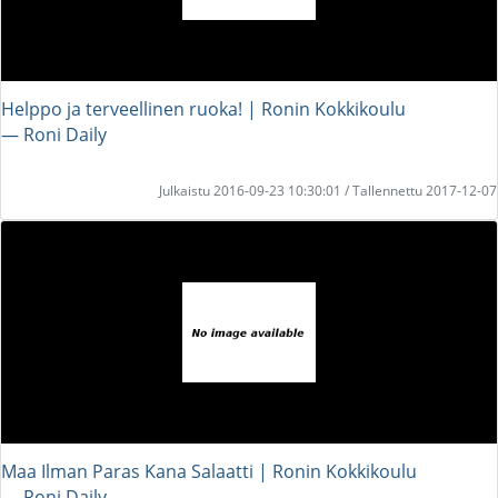
Helppo ja terveellinen ruoka! | Ronin Kokkikoulu
― Roni Daily
Julkaistu 2016-09-23 10:30:01 / Tallennettu 2017-12-07
Maa Ilman Paras Kana Salaatti | Ronin Kokkikoulu
― Roni Daily