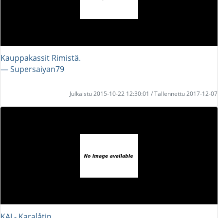
Kauppakassit Rimistä.
― Supersaiyan79
Julkaistu 2015-10-22 12:30:01 / Tallennettu 2017-12-07
KAJ - Karalåtin