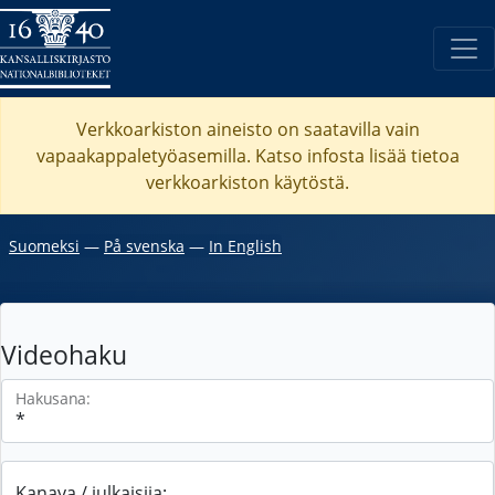
Verkkoarkiston aineisto on saatavilla vain
vapaakappaletyöasemilla. Katso
infosta
lisää tietoa
verkkoarkiston käytöstä.
Suomeksi
―
På svenska
―
In English
Videohaku
Hakusana:
Kanava / julkaisija: