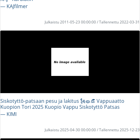
― KAJfilmer
Julkaistu 2011-05-23 00:00:00 / Tallennettu 2022-03-31
Siskotyttö-patsaan pesu ja lakitus 🗽🧽👒 Vappuaatto
Kuopion Tori 2025 Kuopio Vappu Siskotyttö Patsas
― KIMI
Julkaistu 2025-04-30 00:00:00 / Tallennettu 2025-12-23