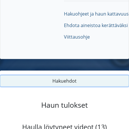
Hakuohjeet ja haun kattavuus
Ehdota aineistoa kerättäväksi
Viittausohje
Hakuehdot
Haun tulokset
Haulla löytyneet videot (13)