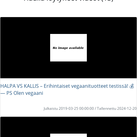
HALPA VS KALLIS – Erihintaiset vegaanituotteet testissä! 💰
― PS Olen vegaani
Julkaistu 2019-03-25 00:00:00 / Tallennettu 2024-12-20