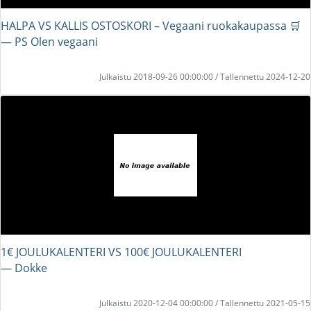
HALPA VS KALLIS OSTOSKORI – Vegaani ruokakaupassa 🛒
― PS Olen vegaani
Julkaistu 2018-09-26 00:00:00 / Tallennettu 2024-12-20
1€ JOULUKALENTERI VS 100€ JOULUKALENTERI
― Dokke
Julkaistu 2020-12-04 00:00:00 / Tallennettu 2021-05-15