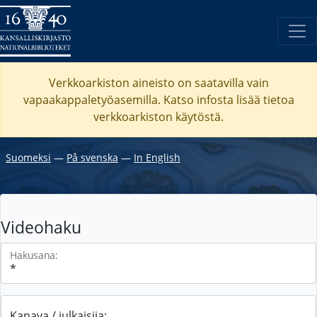
Verkkoarkiston aineisto on saatavilla vain
vapaakappaletyöasemilla. Katso
infosta
lisää tietoa
verkkoarkiston käytöstä.
Suomeksi
―
På svenska
―
In English
Videohaku
Hakusana:
Kanava / julkaisija: