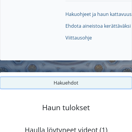
Hakuohjeet ja haun kattavuus
Ehdota aineistoa kerättäväksi
Viittausohje
Hakuehdot
Haun tulokset
Haulla löytyneet videot (1)