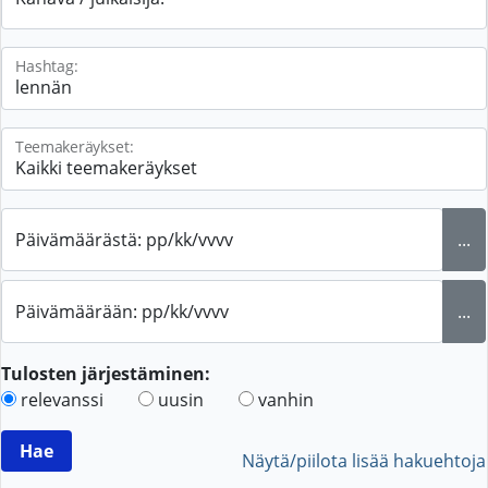
Hashtag:
Teemakeräykset:
Päivämäärästä: pp/kk/vvvv
...
Päivämäärään: pp/kk/vvvv
...
Tulosten järjestäminen:
relevanssi
uusin
vanhin
Näytä/piilota lisää hakuehtoja