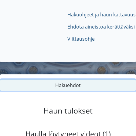
Hakuohjeet ja haun kattavuus
Ehdota aineistoa kerättäväksi
Viittausohje
Hakuehdot
Haun tulokset
Haulla löytyneet videot (1)