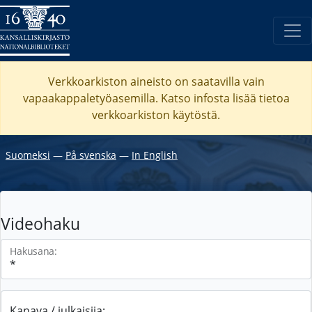
Verkkoarkiston aineisto on saatavilla vain
vapaakappaletyöasemilla. Katso
infosta
lisää tietoa
verkkoarkiston käytöstä.
Suomeksi
―
På svenska
―
In English
Videohaku
Hakusana:
Kanava / julkaisija: