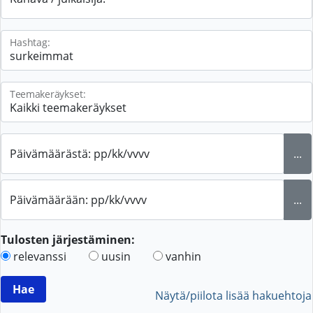
Hashtag:
Teemakeräykset:
Päivämäärästä: pp/kk/vvvv
...
Päivämäärään: pp/kk/vvvv
...
Tulosten järjestäminen:
relevanssi
uusin
vanhin
Näytä/piilota lisää hakuehtoja