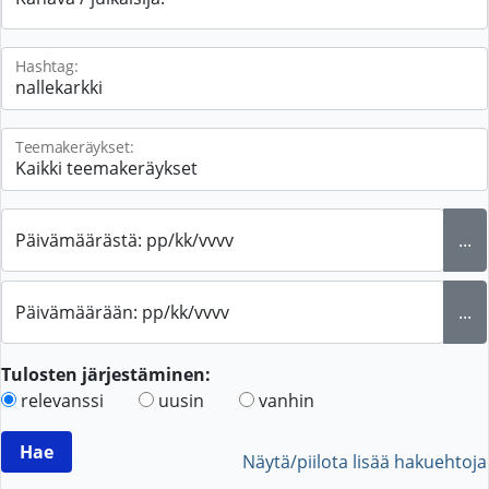
Hashtag:
Teemakeräykset:
Päivämäärästä: pp/kk/vvvv
...
Päivämäärään: pp/kk/vvvv
...
Tulosten järjestäminen:
relevanssi
uusin
vanhin
Näytä/piilota lisää hakuehtoja