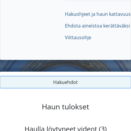
Hakuohjeet ja haun kattavuus
Ehdota aineistoa kerättäväksi
Viittausohje
Hakuehdot
Haun tulokset
Haulla löytyneet videot (3)