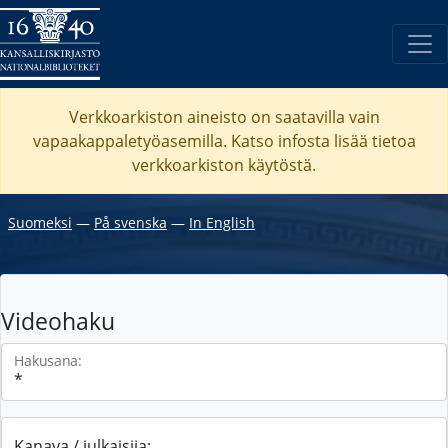
Verkkoarkiston aineisto on saatavilla vain
vapaakappaletyöasemilla. Katso
infosta
lisää tietoa
verkkoarkiston käytöstä.
Suomeksi
―
På svenska
―
In English
Videohaku
Hakusana:
Kanava / julkaisija: