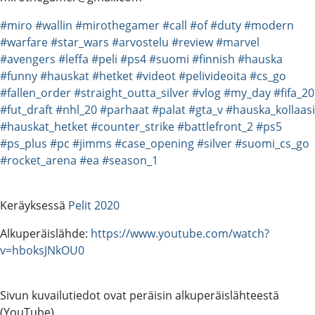
#miro
#wallin
#mirothegamer
#call
#of
#duty
#modern
#warfare
#star_wars
#arvostelu
#review
#marvel
#avengers
#leffa
#peli
#ps4
#suomi
#finnish
#hauska
#funny
#hauskat
#hetket
#videot
#pelivideoita
#cs_go
#fallen_order
#straight_outta_silver
#vlog
#my_day
#fifa_20
#fut_draft
#nhl_20
#parhaat
#palat
#gta_v
#hauska_kollaasi
#hauskat_hetket
#counter_strike
#battlefront_2
#ps5
#ps_plus
#pc
#jimms
#case_opening
#silver
#suomi_cs_go
#rocket_arena
#ea
#season_1
Keräyksessä
Pelit 2020
Alkuperäislähde:
https://www.youtube.com/watch?
v=hboksJNkOU0
Sivun kuvailutiedot ovat peräisin alkuperäislähteestä
(YouTube).