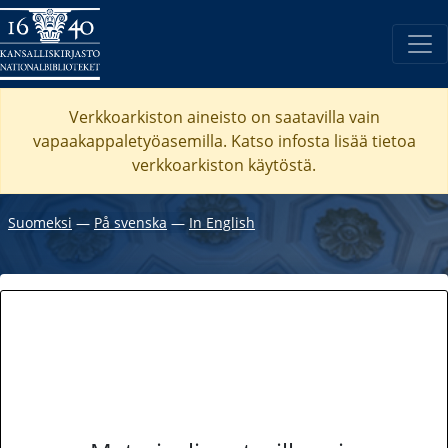
Verkkoarkiston aineisto on saatavilla vain
vapaakappaletyöasemilla. Katso
infosta
lisää tietoa
verkkoarkiston käytöstä.
Suomeksi
―
På svenska
―
In English