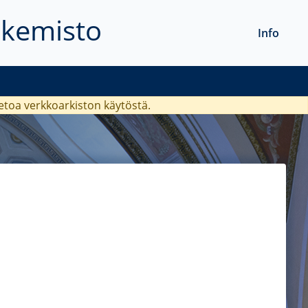
akemisto
Info
ietoa verkkoarkiston käytöstä.