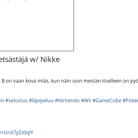
sästäjä w/ Nikke
B on vaan kova miäs, kun näin ison mestan itselleen on py
en
#selostus
#läpipeluu
#Nintendo
#Wii
#GameCube
#Poké
v=UnX7yZz0qIY