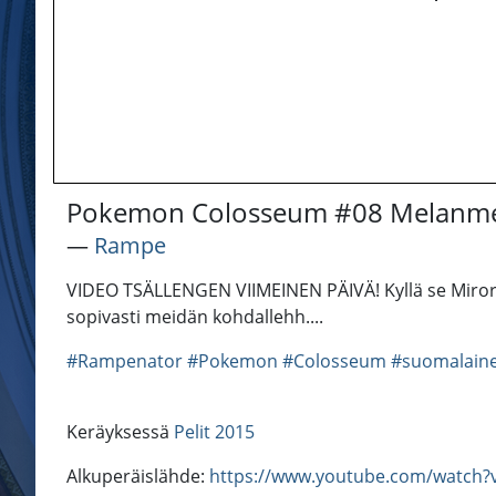
Pokemon Colosseum #08 Melanmet
―
Rampe
VIDEO TSÄLLENGEN VIIMEINEN PÄIVÄ! Kyllä se Miror 
sopivasti meidän kohdallehh....
#Rampenator
#Pokemon
#Colosseum
#suomalain
Keräyksessä
Pelit 2015
Alkuperäislähde:
https://www.youtube.com/watch?