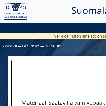
Suomala
Verkkoarkiston aineisto on s
Suomeksi
―
På svenska
―
In English
Materiaali saatavilla vain vapaa