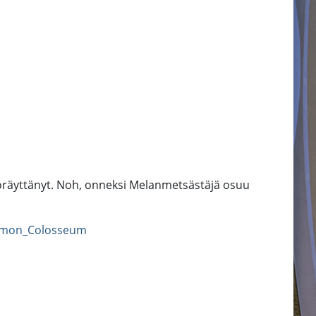
öräyttänyt. Noh, onneksi Melanmetsästäjä osuu
mon_Colosseum