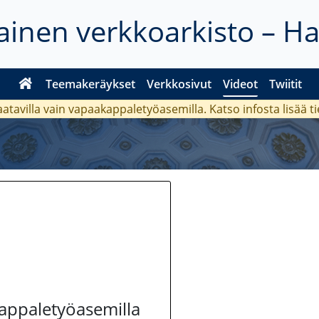
inen verkkoarkisto – H
Teemakeräykset
Verkkosivut
Videot
Twiitit
aatavilla vain vapaakappaletyöasemilla. Katso
infosta
lisää t
kappaletyöasemilla