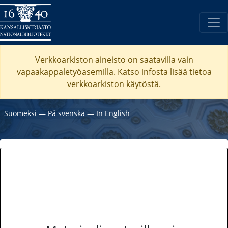
Verkkoarkiston aineisto on saatavilla vain
vapaakappaletyöasemilla. Katso
infosta
lisää tietoa
verkkoarkiston käytöstä.
Suomeksi
―
På svenska
―
In English