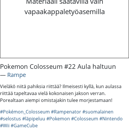
Materiaali saatavilla vain
vapaakappaletyöasemilla
Pokemon Colosseum #22 Aula haltuun
―
Rampe
Vieläkö niitä pahiksia riittää? Ilmeisesti kyllä, kun aulassa
riittää tapeltavaa vielä kokonaisen jakson verran.
Porealtaan aiempi omistajakin tulee morjestamaan!
#Pokémon_Colosseum
#Rampenator
#suomalainen
#selostus
#läpipeluu
#Pokemon
#Colosseum
#Nintendo
#Wii
#GameCube