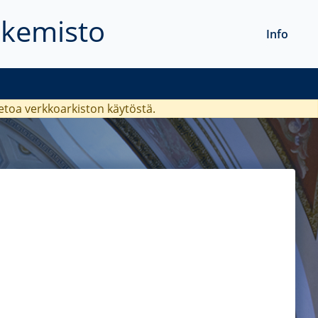
akemisto
Info
ietoa verkkoarkiston käytöstä.