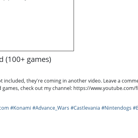
ed (100+ games)
included, they're coming in another video. Leave a comment, 
d games, check out my channel: https://www.youtube.com/f
com
#Konami
#Advance_Wars
#Castlevania
#Nintendogs
#B