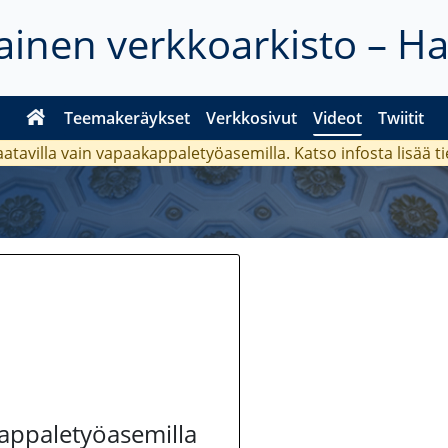
inen verkkoarkisto – H
Teemakeräykset
Verkkosivut
Videot
Twiitit
aatavilla vain vapaakappaletyöasemilla. Katso
infosta
lisää t
kappaletyöasemilla