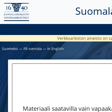
Suomala
Verkkoarkiston aineisto on s
Suomeksi
―
På svenska
―
In English
Materiaali saatavilla vain vapaa