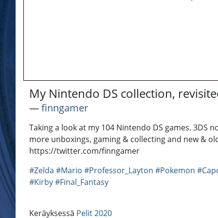
My Nintendo DS collection, revisit
―
finngamer
Taking a look at my 104 Nintendo DS games. 3DS not 
more unboxings, gaming & collecting and new & ol
https://twitter.com/finngamer
#Zelda
#Mario
#Professor_Layton
#Pokemon
#Cap
#Kirby
#Final_Fantasy
Keräyksessä
Pelit 2020