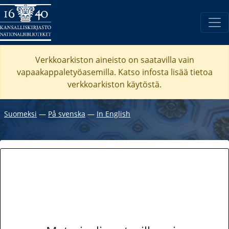
Verkkoarkiston aineisto on saatavilla vain
vapaakappaletyöasemilla. Katso
infosta
lisää tietoa
verkkoarkiston käytöstä.
Suomeksi
―
På svenska
―
In English