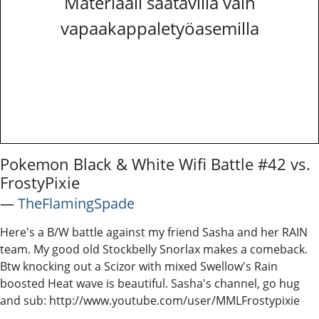
Materiaali saatavilla vain
vapaakappaletyöasemilla
Pokemon Black & White Wifi Battle #42 vs.
FrostyPixie
―
TheFlamingSpade
Here's a B/W battle against my friend Sasha and her RAIN
team. My good old Stockbelly Snorlax makes a comeback.
Btw knocking out a Scizor with mixed Swellow's Rain
boosted Heat wave is beautiful. Sasha's channel, go hug
and sub: http://www.youtube.com/user/MMLFrostypixie