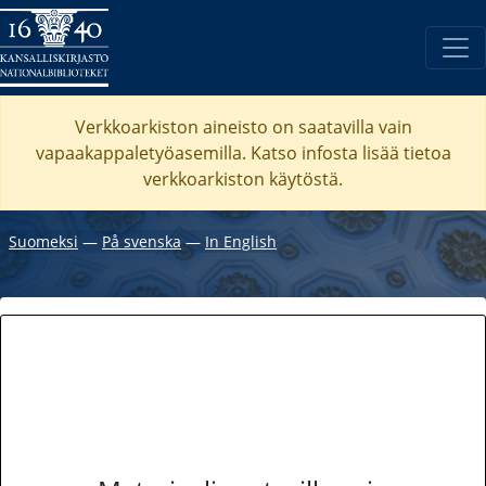
Verkkoarkiston aineisto on saatavilla vain
vapaakappaletyöasemilla. Katso
infosta
lisää tietoa
verkkoarkiston käytöstä.
Suomeksi
―
På svenska
―
In English