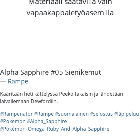
Materiaali saatavilla vain
vapaakappaletyöasemilla
Alpha Sapphire #05 Sienikemut
―
Rampe
Kääritään heti kättelyssä Peeko takaisin ja lähdetään
laivailemaan Dewfordiin.
#Rampenator
#Rampe
#suomalainen
#selostus
#läpipeluu
#Pokemon
#Alpha_Sapphire
#Pokémon_Omega_Ruby_And_Alpha_Sapphire