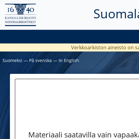
Suomala
Verkkoarkiston aineisto on s
Suomeksi
―
På svenska
―
In English
Materiaali saatavilla vain vapaa