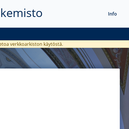
akemisto
Info
ietoa verkkoarkiston käytöstä.