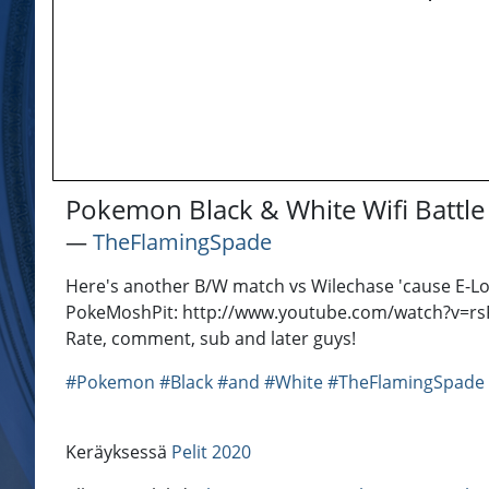
Pokemon Black & White Wifi Battle 
―
TheFlamingSpade
Here's another B/W match vs Wilechase 'cause E-Lo 
PokeMoshPit: http://www.youtube.com/watch?v=rsFs
Rate, comment, sub and later guys!
#Pokemon
#Black
#and
#White
#TheFlamingSpade
Keräyksessä
Pelit 2020