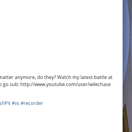
 matter anymore, do they? Watch my latest battle at
so go sub: http://www.youtube.com/user/wilechase
hPit
#vs
#recorder