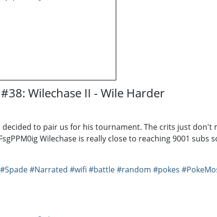
#38: Wilechase II - Wile Harder
decided to pair us for his tournament. The crits just don't
gPPM0ig Wilechase is really close to reaching 9001 subs 
#Spade
#Narrated
#wifi
#battle
#random
#pokes
#PokeMos