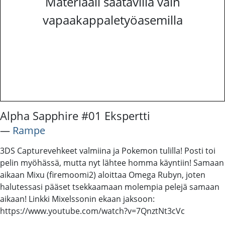
Materiaali saatavilla vain
vapaakappaletyöasemilla
Alpha Sapphire #01 Ekspertti
―
Rampe
3DS Capturevehkeet valmiina ja Pokemon tulilla! Posti toi
pelin myöhässä, mutta nyt lähtee homma käyntiin! Samaan
aikaan Mixu (firemoomi2) aloittaa Omega Rubyn, joten
halutessasi pääset tsekkaamaan molempia pelejä samaan
aikaan! Linkki Mixelssonin ekaan jaksoon:
https://www.youtube.com/watch?v=7QnztNt3cVc