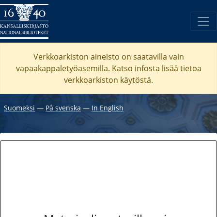
Verkkoarkiston aineisto on saatavilla vain
vapaakappaletyöasemilla. Katso
infosta
lisää tietoa
verkkoarkiston käytöstä.
Suomeksi
―
På svenska
―
In English