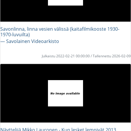
Savonlinna, linna vesien välissä (kaitafilmikooste 1930-
1970-luvuilta)
― Savolainen Videoarkisto
Julkaistu 2022-02-21 00:00:00 / Tallennettu 2026-02-09
Näyttelijä Mikko Lauronen - Kun lesket lempivät 2013