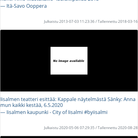
― Itä-Savo Ooppera
Julkaistu 2013-07-03 11:23:36 / Tallennettu 2018-03-16
Iisalmen teatteri esittää: Kappale näytelmästä Sänky: Anna
mun kaikki kestää, 6.5.2020
― Iisalmen kaupunki - City of Iisalmi #byiisalmi
Julkaistu 2020-05-06 07:29:35 / Tallennettu 2020-08-28