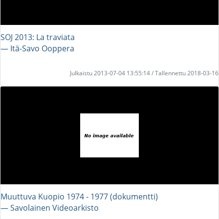
SOJ 2013: La traviata
― Itä-Savo Ooppera
Julkaistu 2013-07-04 13:55:14 / Tallennettu 2018-03-16
Muuttuva Kuopio 1974 - 1977 (dokumentti)
― Savolainen Videoarkisto