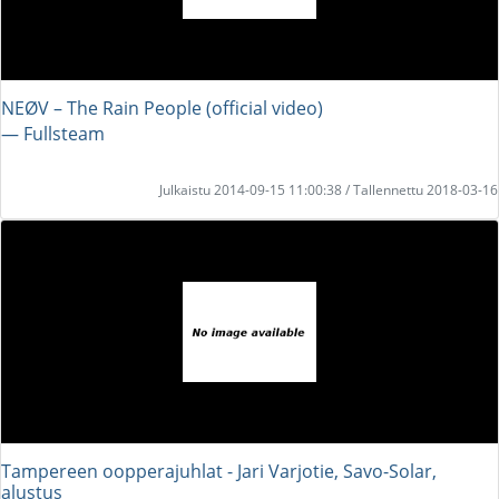
NEØV – The Rain People (official video)
― Fullsteam
Julkaistu 2014-09-15 11:00:38 / Tallennettu 2018-03-16
Tampereen oopperajuhlat - Jari Varjotie, Savo-Solar,
alustus