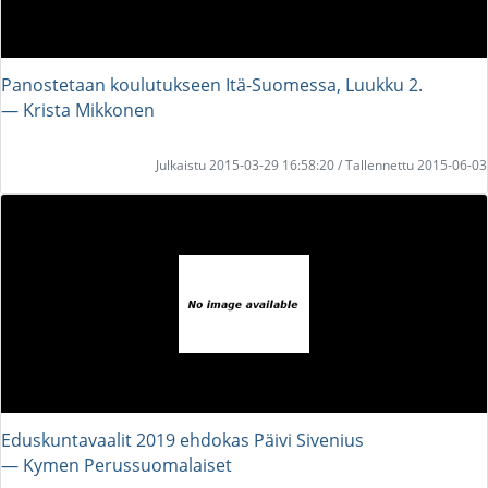
Panostetaan koulutukseen Itä-Suomessa, Luukku 2.
― Krista Mikkonen
Julkaistu 2015-03-29 16:58:20 / Tallennettu 2015-06-03
Eduskuntavaalit 2019 ehdokas Päivi Sivenius
― Kymen Perussuomalaiset