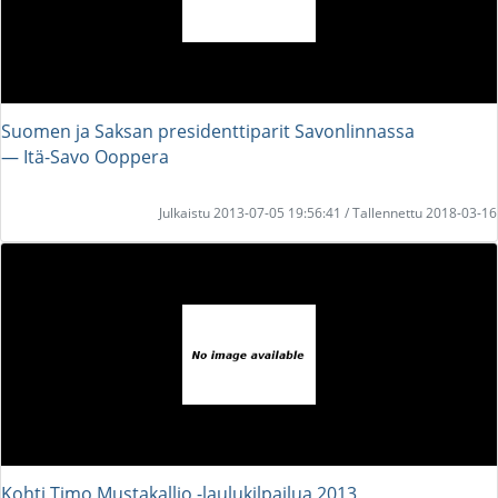
Suomen ja Saksan presidenttiparit Savonlinnassa
― Itä-Savo Ooppera
Julkaistu 2013-07-05 19:56:41 / Tallennettu 2018-03-16
Kohti Timo Mustakallio -laulukilpailua 2013