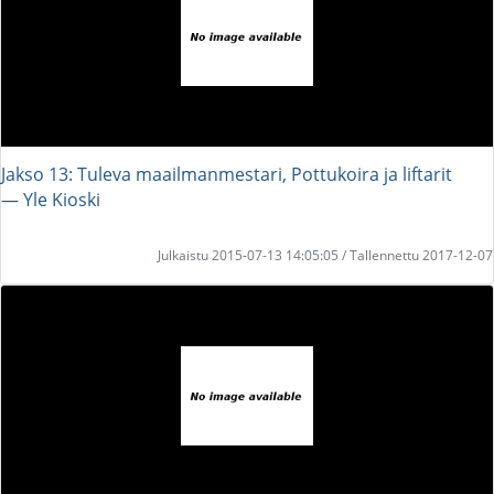
Jakso 13: Tuleva maailmanmestari, Pottukoira ja liftarit
― Yle Kioski
Julkaistu 2015-07-13 14:05:05 / Tallennettu 2017-12-07