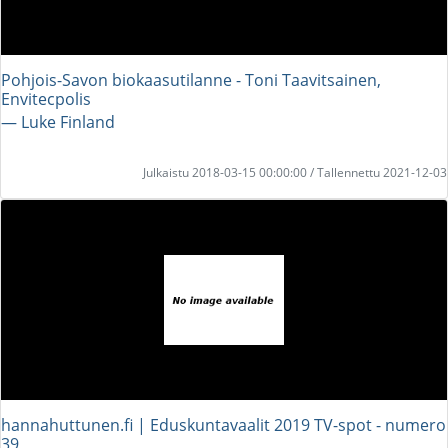
Pohjois-Savon biokaasutilanne - Toni Taavitsainen,
Envitecpolis
― Luke Finland
Julkaistu 2018-03-15 00:00:00 / Tallennettu 2021-12-03
hannahuttunen.fi | Eduskuntavaalit 2019 TV-spot - numero
39