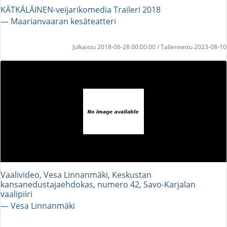
KÄTKÄLÄINEN-veijarikomedia Traileri 2018
― Maarianvaaran kesäteatteri
Julkaistu 2018-06-28 00:00:00 / Tallennettu 2023-08-10
Vaalivideo, Vesa Linnanmäki, Keskustan
kansanedustajaehdokas, numero 42, Savo-Karjalan
vaalipiiri
― Vesa Linnanmäki