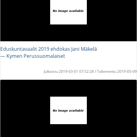
Eduskuntavaalit 2019 ehdokas Jani Mäkelä
― Kymen Perussuomalaiset
Julkaistu 2019-03-01 07:52:28 / Tallennettu 2019-05-09