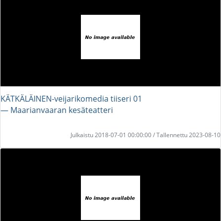
KÄTKÄLÄINEN-veijarikomedia tiiseri 01
― Maarianvaaran kesäteatteri
Julkaistu 2018-07-01 00:00:00 / Tallennettu 2023-08-10