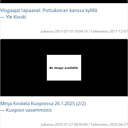
Vlogaajat tapaavat: Pottukoiran kanssa kylillä
― Yle Kioski
Julkaistu 2015-07-10 10:04:16 / Tallennettu 2017-12-07
Minja Koskela Kuopiossa 26.1.2025 (2/2)
― Kuopion vasemmisto
Julkaistu 2025-01-27 00:00:00 / Tallennettu 2025-04-27