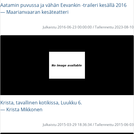
Aatamin puvussa ja vähän Eevankin -traileri kesällä 2016
― Maarianvaaran kesäteatteri
Julkaistu 2016-06-23 00:00:00 / Tallennettu 2023-08-10
Krista, tavallinen kotikissa, Luukku 6.
― Krista Mikkonen
Julkaistu 2015-03-29 18:36:34 / Tallennettu 2015-06-03