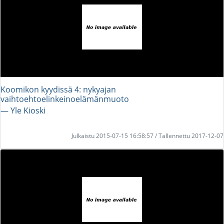
Koomikon kyydissä 4: nykyajan
vaihtoehtoelinkeinoelämänmuoto
― Yle Kioski
Julkaistu 2015-07-15 16:58:57 / Tallennettu 2017-12-07