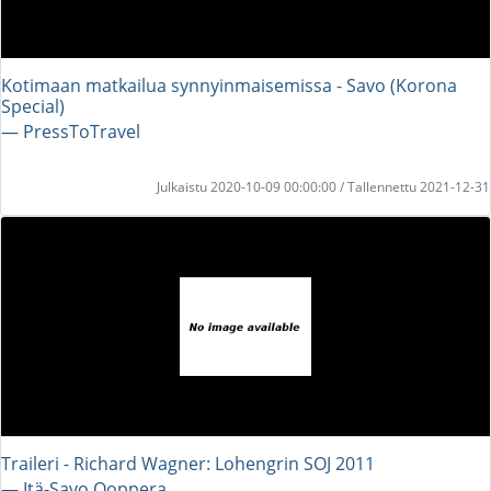
Kotimaan matkailua synnyinmaisemissa - Savo (Korona
Special)
― PressToTravel
Julkaistu 2020-10-09 00:00:00 / Tallennettu 2021-12-31
Traileri - Richard Wagner: Lohengrin SOJ 2011
― Itä-Savo Ooppera