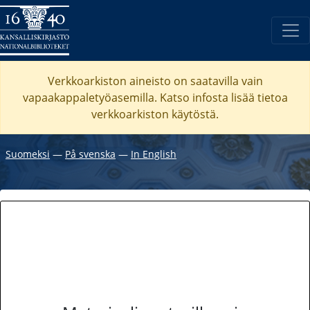
Verkkoarkiston aineisto on saatavilla vain
vapaakappaletyöasemilla. Katso
infosta
lisää tietoa
verkkoarkiston käytöstä.
Suomeksi
―
På svenska
―
In English