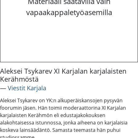
Materiaali saatavilla vain
vapaakappaletyöasemilla
Aleksei Tsykarev XI Karjalan karjalaisten
Kerähmöstä
―
Viestit Karjala
Aleksei Tsykarev on YK:n alkuperäiskansojen pysyvän
foorumin jäsen. Hän toimii moderaattorina XI Karjalan
karjalaisten Kerähmön eli edustajakokouksen
alakohtaisessa istunnossa, jonka aiheena on karjalaisia
koskeva lainsäädäntö. Samasta teemasta hän puhui
studiossamme.