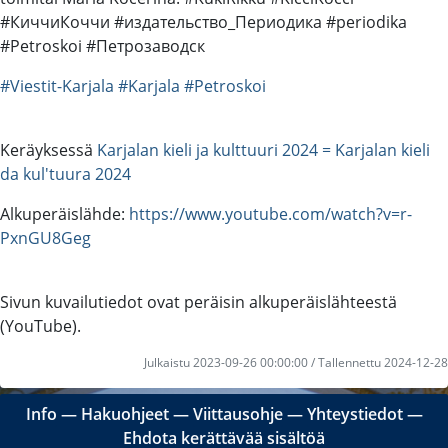
#КиччиКоччи #издательство_Периодика #periodika
#Petroskoi #Петрозаводск
#Viestit-Karjala
#Karjala
#Petroskoi
Keräyksessä
Karjalan kieli ja kulttuuri 2024 = Karjalan kieli
da kul'tuura 2024
Alkuperäislähde:
https://www.youtube.com/watch?v=r-
PxnGU8Geg
Sivun kuvailutiedot ovat peräisin alkuperäislähteestä
(YouTube).
Julkaistu 2023-09-26 00:00:00 / Tallennettu 2024-12-28
Info
―
Hakuohjeet
―
Viittausohje
―
Yhteystiedot
―
Ehdota kerättävää sisältöä