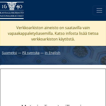
Verkkoarkiston aineisto on saatavilla vain
vapaakappaletyöasemilla. Katso
infosta
lisää tietoa
verkkoarkiston käytöstä.
Suomeksi
―
På svenska
―
In English