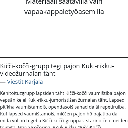
Materiaali saatavilla vain
vapaakappaletyöasemilla
Kičči-kočči-grupp tegi pajon Kuki-rikku-
videožurnalan täht
―
Viestit Karjala
Kehitoituzgrupp lapsiden täht Kičči-kočči vaumištiba pajon
vepsän kelel Kuki-rikku-jumoristižen žurnalan täht. Lapsed
pit'kha vaumištamoiš, opendasoiš sanad da äi repetiruiba.
Kut lapsed vaumištamoiš, miččen pajon hö pajatiba da
midä völ hö tegeba Kičči-kočči-gruppas, starinoičeb meiden
toimitai Maria Kočerina. #KukiRikku #KiččiKočči