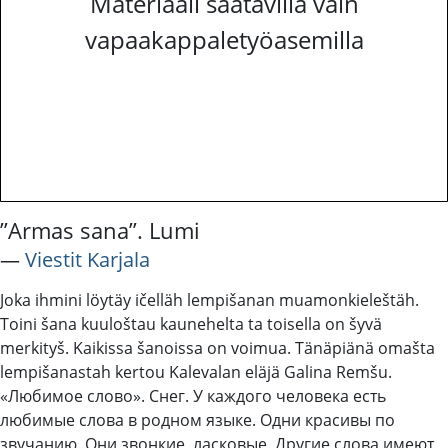
Materiaali saatavilla vain
vapaakappaletyöasemilla
”Armas sana”. Lumi
―
Viestit Karjala
Joka ihmini löytäy ičelläh lempišanan muamonkieleštäh.
Toini šana kuuloštau kaunehelta ta toisella on šyvä
merkityš. Kaikissa šanoissa on voimua. Tänäpiänä omašta
lempišanastah kertou Kalevalan eläjä Galina Remšu.
«Любимое слово». Снег. У каждого человека есть
любимые слова в родном языке. Одни красивы по
звучанию. Они звонкие, ласковые. Другие слова имеют