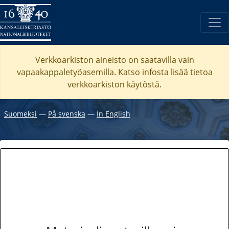
Verkkoarkiston aineisto on saatavilla vain
vapaakappaletyöasemilla. Katso
infosta
lisää tietoa
verkkoarkiston käytöstä.
Suomeksi
―
På svenska
―
In English