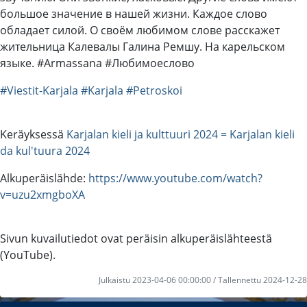
большое значение в нашей жизни. Каждое слово
обладает силой. О своём любимом слове расскажет
жительница Калевалы Галина Ремшу. На карельском
языке. #Armassana #Любимоеслово
#Viestit-Karjala
#Karjala
#Petroskoi
Keräyksessä
Karjalan kieli ja kulttuuri 2024 = Karjalan kieli
da kul'tuura 2024
Alkuperäislähde:
https://www.youtube.com/watch?
v=uzu2xmgboXA
Sivun kuvailutiedot ovat peräisin alkuperäislähteestä
(YouTube).
Julkaistu 2023-04-06 00:00:00 / Tallennettu 2024-12-28