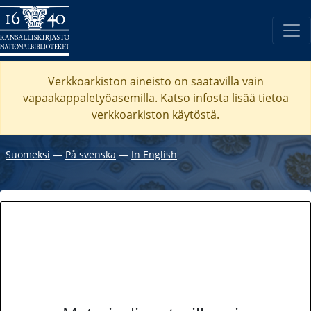
Verkkoarkiston aineisto on saatavilla vain
vapaakappaletyöasemilla. Katso
infosta
lisää tietoa
verkkoarkiston käytöstä.
Suomeksi
―
På svenska
―
In English