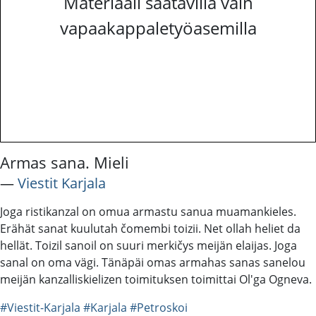
Materiaali saatavilla vain
vapaakappaletyöasemilla
Armas sana. Mieli
―
Viestit Karjala
Joga ristikanzal on omua armastu sanua muamankieles.
Erähät sanat kuulutah čomembi toizii. Net ollah heliet da
hellät. Toizil sanoil on suuri merkičys meijän elaijas. Joga
sanal on oma vägi. Tänäpäi omas armahas sanas sanelou
meijän kanzalliskielizen toimituksen toimittai Ol'ga Ogneva.
#Viestit-Karjala
#Karjala
#Petroskoi