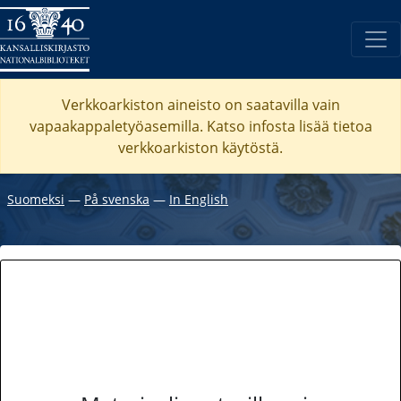
Verkkoarkiston aineisto on saatavilla vain
vapaakappaletyöasemilla. Katso
infosta
lisää tietoa
verkkoarkiston käytöstä.
Suomeksi
―
På svenska
―
In English