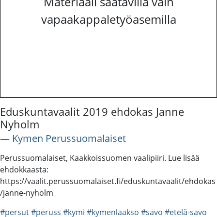
Materiaali saatavilla vain
vapaakappaletyöasemilla
Eduskuntavaalit 2019 ehdokas Janne
Nyholm
―
Kymen Perussuomalaiset
Perussuomalaiset, Kaakkoissuomen vaalipiiri. Lue lisää
ehdokkaasta:
https://vaalit.perussuomalaiset.fi/eduskuntavaalit/ehdokas
/janne-nyholm
#persut
#peruss
#kymi
#kymenlaakso
#savo
#etelä-savo