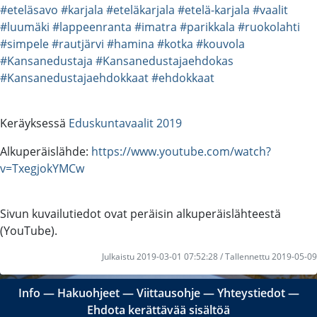
#eteläsavo
#karjala
#eteläkarjala
#etelä-karjala
#vaalit
#luumäki
#lappeenranta
#imatra
#parikkala
#ruokolahti
#simpele
#rautjärvi
#hamina
#kotka
#kouvola
#Kansanedustaja
#Kansanedustajaehdokas
#Kansanedustajaehdokkaat
#ehdokkaat
Keräyksessä
Eduskuntavaalit 2019
Alkuperäislähde:
https://www.youtube.com/watch?
v=TxegjokYMCw
Sivun kuvailutiedot ovat peräisin alkuperäislähteestä
(YouTube).
Julkaistu 2019-03-01 07:52:28 / Tallennettu 2019-05-09
Info
―
Hakuohjeet
―
Viittausohje
―
Yhteystiedot
―
Ehdota kerättävää sisältöä