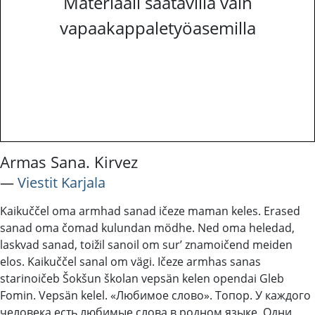
Materiaali saatavilla vain
vapaakappaletyöasemilla
Armas Sana. Kirvez
―
Viestit Karjala
Kaikuččel oma armhad sanad ičeze maman keles. Erased
sanad oma čomad kulundan mödhe. Ned oma heledad,
laskvad sanad, toižil sanoil om sur’ znamoičend meiden
elos. Kaikuččel sanal om vägi. Ičeze armhas sanas
starinoičeb Šokšun školan vepsän kelen opendai Gleb
Fomin. Vepsän kelel. «Любимое слово». Топор. У каждого
человека есть любимые слова в родном языке. Одни