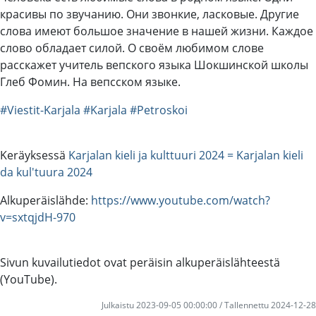
красивы по звучанию. Они звонкие, ласковые. Другие
слова имеют большое значение в нашей жизни. Каждое
слово обладает силой. О своём любимом слове
расскажет учитель вепского языка Шокшинской школы
Глеб Фомин. На вепсском языке.
#Viestit-Karjala
#Karjala
#Petroskoi
Keräyksessä
Karjalan kieli ja kulttuuri 2024 = Karjalan kieli
da kul'tuura 2024
Alkuperäislähde:
https://www.youtube.com/watch?
v=sxtqjdH-970
Sivun kuvailutiedot ovat peräisin alkuperäislähteestä
(YouTube).
Julkaistu 2023-09-05 00:00:00 / Tallennettu 2024-12-28