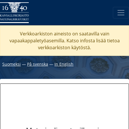
Verkkoarkiston aineisto on saatavilla vain
vapaakappaletyöasemilla. Katso
infosta
lisää tietoa
verkkoarkiston käytöstä.
Suomeksi
―
På svenska
―
In English