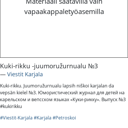
Materiaali saatavilla vain
vapaakappaletyöasemilla
Kuki-rikku -juumoružurnualu №3
―
Viestit Karjala
Kuki-rikku. Juumoružurnualu lapsih niškoi karjalan da
vepsän kielel №3. Юмористический журнал для детей на
карельском и вепсском языках «Куки-рикку». Выпуск №3
#kukirikku
#Viestit-Karjala
#Karjala
#Petroskoi