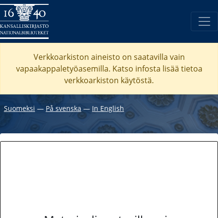
Verkkoarkiston aineisto on saatavilla vain
vapaakappaletyöasemilla. Katso
infosta
lisää tietoa
verkkoarkiston käytöstä.
Suomeksi
―
På svenska
―
In English