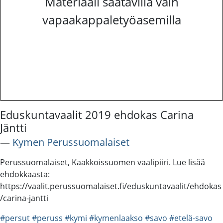
Materiaali saatavilla vain
vapaakappaletyöasemilla
Eduskuntavaalit 2019 ehdokas Carina
Jäntti
―
Kymen Perussuomalaiset
Perussuomalaiset, Kaakkoissuomen vaalipiiri. Lue lisää
ehdokkaasta:
https://vaalit.perussuomalaiset.fi/eduskuntavaalit/ehdokas
/carina-jantti
#persut
#peruss
#kymi
#kymenlaakso
#savo
#etelä-savo