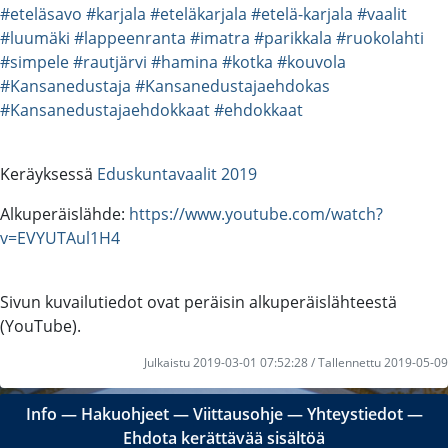
#eteläsavo
#karjala
#eteläkarjala
#etelä-karjala
#vaalit
#luumäki
#lappeenranta
#imatra
#parikkala
#ruokolahti
#simpele
#rautjärvi
#hamina
#kotka
#kouvola
#Kansanedustaja
#Kansanedustajaehdokas
#Kansanedustajaehdokkaat
#ehdokkaat
Keräyksessä
Eduskuntavaalit 2019
Alkuperäislähde:
https://www.youtube.com/watch?
v=EVYUTAul1H4
Sivun kuvailutiedot ovat peräisin alkuperäislähteestä
(YouTube).
Julkaistu 2019-03-01 07:52:28 / Tallennettu 2019-05-09
Info
―
Hakuohjeet
―
Viittausohje
―
Yhteystiedot
―
Ehdota kerättävää sisältöä