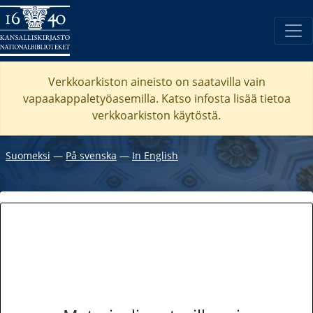
Verkkoarkiston aineisto on saatavilla vain
vapaakappaletyöasemilla. Katso
infosta
lisää tietoa
verkkoarkiston käytöstä.
Suomeksi
―
På svenska
―
In English