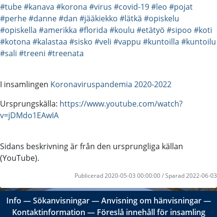
#tube
#kanava
#korona
#virus
#covid-19
#leo
#pojat
#perhe
#danne
#dan
#jääkiekko
#lätkä
#opiskelu
#opiskella
#amerikka
#florida
#koulu
#etätyö
#sipoo
#koti
#kotona
#kalastaa
#sisko
#veli
#vappu
#kuntoilla
#kuntoilu
#sali
#treeni
#treenata
I insamlingen
Koronaviruspandemia 2020-2022
Ursprungskälla:
https://www.youtube.com/watch?
v=jDMdo1EAwIA
Sidans beskrivning är från den ursprungliga källan
(YouTube).
Publicerad 2020-05-03 00:00:00 / Sparad 2022-06-03
Info
―
Sökanvisningar
―
Anvisning om hänvisningar
―
Kontaktinformation
―
Föreslå innehåll för insamling