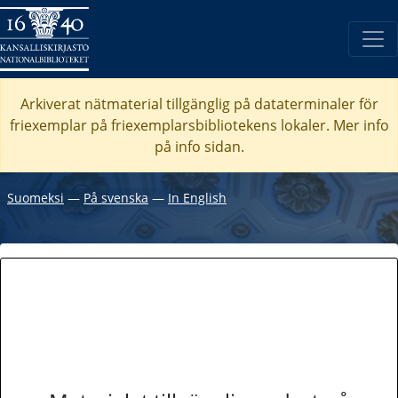
Arkiverat nätmaterial tillgänglig på dataterminaler för
friexemplar på friexemplarsbibliotekens lokaler. Mer info
på info sidan.
Suomeksi
―
På svenska
―
In English