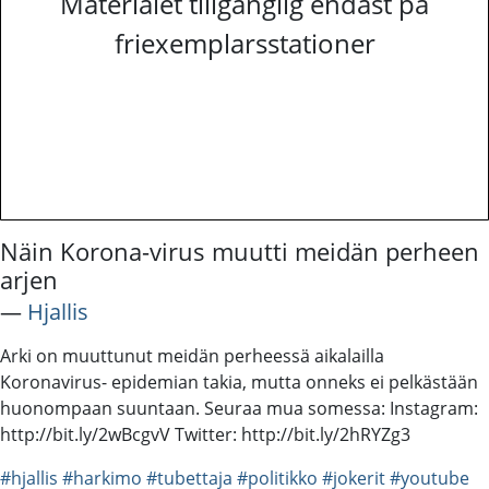
Materialet tillgänglig endast på
friexemplarsstationer
Näin Korona-virus muutti meidän perheen
arjen
―
Hjallis
Arki on muuttunut meidän perheessä aikalailla
Koronavirus- epidemian takia, mutta onneks ei pelkästään
huonompaan suuntaan. Seuraa mua somessa: Instagram:
http://bit.ly/2wBcgvV Twitter: http://bit.ly/2hRYZg3
#hjallis
#harkimo
#tubettaja
#politikko
#jokerit
#youtube