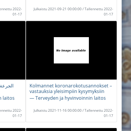
lennettu 2022-
Julkaistu 2021-09-21 00:00:00 / Tallennettu 2022-
01-17
01-17
Kolmannet koronarokotusannokset –
vastauksia yleisimpiin kysymyksiin
 laitos
― Terveyden ja hyvinvoinnin laitos
lennettu 2022-
Julkaistu 2021-11-16 00:00:00 / Tallennettu 2022-
01-17
01-17