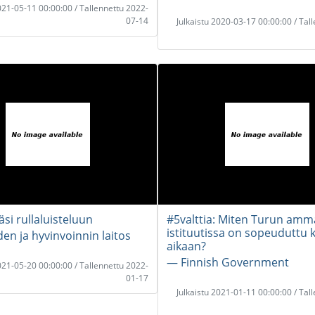
2021-05-11 00:00:00 / Tallennettu 2022-
07-14
Julkaistu 2020-03-17 00:00:00 / Tal
si rullaluisteluun
#5valttia: Miten Turun amma
istituutissa on sopeuduttu 
en ja hyvinvoinnin laitos
aikaan?
― Finnish Government
2021-05-20 00:00:00 / Tallennettu 2022-
01-17
Julkaistu 2021-01-11 00:00:00 / Tal