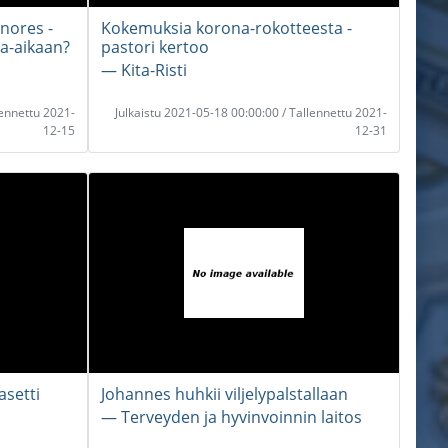
inores -
Kokemuksia korona-rokotteesta -
a-aikaan?
pastori kertoo
― Kita-Risti
lennettu 2021-
Julkaistu 2021-05-18 00:00:00 / Tallennettu 2021-
12-15
12-31
asetti
Johannes huhkii viljelypalstallaan
― Terveyden ja hyvinvoinnin laitos