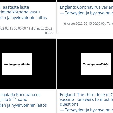
11 aastaste laste
Englanti: Coronavirus varia
rimine koroona vastu
― Terveyden ja hyvinvoinnin
en ja hyvinvoinnin laitos
Julkaistu 2022-02-15 00:00:00 / Tal
2022-02-15 00:00:00 / Tallennettu 2022-
06-29
allaalada Koronaha ee
Englanti: The third dose of
jirta 5-11 sano
vaccine – answers to most 
questions
en ja hyvinvoinnin laitos
― Terveyden ja hyvinvoinnin