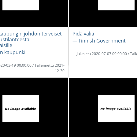
kaupungin johdon terveiset
Pidä väliä
ustilanteesta
― Finnish Government
isille
n kaupunki
Julkaistu 2020-07-07 00:00:00 / Tal
2020-03-19 00:00:00 / Tallennettu 2021-
12-30