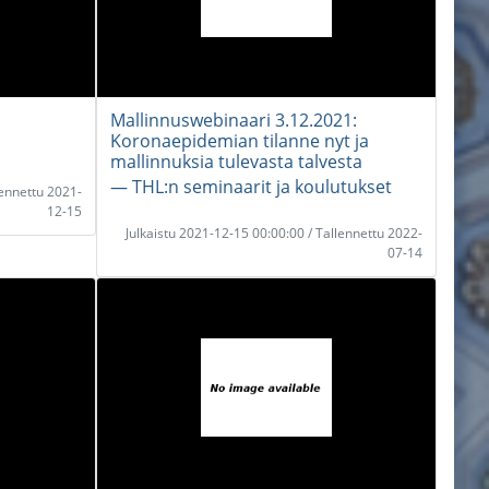
Mallinnuswebinaari 3.12.2021:
Koronaepidemian tilanne nyt ja
mallinnuksia tulevasta talvesta
― THL:n seminaarit ja koulutukset
lennettu 2021-
12-15
Julkaistu 2021-12-15 00:00:00 / Tallennettu 2022-
07-14