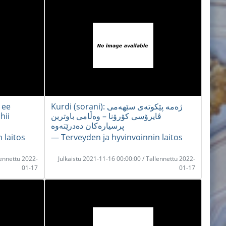
 ee
Kurdi (sorani): ژەمە پێکوتەی سێهەمی
hii
ڤایرۆسی کۆرۆنا – وەڵامی باوترین
پرسیارەکان دەدرێتەوە
 laitos
― Terveyden ja hyvinvoinnin laitos
lennettu 2022-
Julkaistu 2021-11-16 00:00:00 / Tallennettu 2022-
01-17
01-17