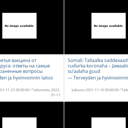
ретья вакцина от
Somali: Tallaalka saddexaad
руса: ответы на самые
cudurka koronaha – Jawaabi
раненные вопросы
su’aalaha guud
en ja hyvinvoinnin laitos
― Terveyden ja hyvinvoinnin
2021-11-23 00:00:00 / Tallennettu 2022-
Julkaistu 2021-11-16 00:00:00 / Tal
01-17