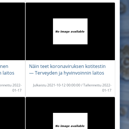
inen
Näin teet koronaviruksen kotitestin
 laitos
― Terveyden ja hyvinvoinnin laitos
lennettu 2022-
Julkaistu 2021-10-12 00:00:00 / Tallennettu 2022-
01-17
01-17