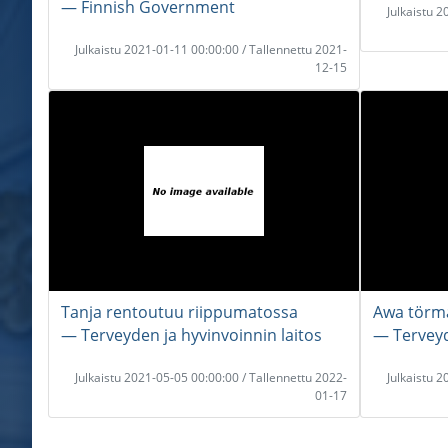
― Finnish Government
Julkaistu 
Julkaistu 2021-01-11 00:00:00 / Tallennettu 2021-
12-15
Tanja rentoutuu riippumatossa
Awa törmä
― Terveyden ja hyvinvoinnin laitos
― Terveyd
Julkaistu 2021-05-05 00:00:00 / Tallennettu 2022-
Julkaistu 
01-17