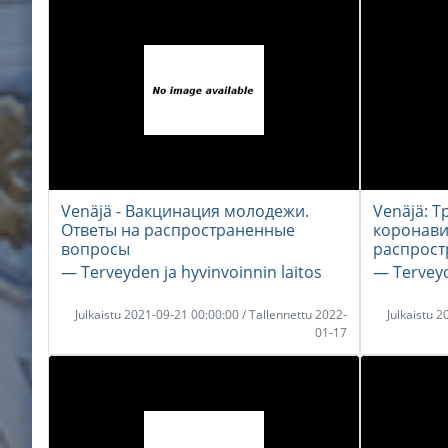
Venäjä - Вакцинация молодежи.
Venäjä: Т
Ответы на распространенные
коронави
вопросы
распрост
― Terveyden ja hyvinvoinnin laitos
― Terveyd
Julkaistu 2021-09-21 00:00:00 / Tallennettu 2022-
Julkaistu 
01-17