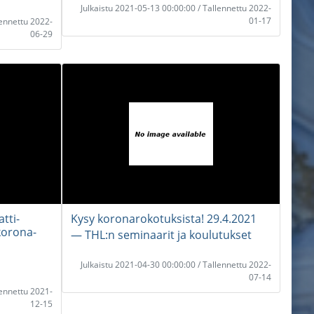
Julkaistu 2021-05-13 00:00:00 / Tallennettu 2022-
01-17
lennettu 2022-
06-29
tti-
Kysy koronarokotuksista! 29.4.2021
korona-
― THL:n seminaarit ja koulutukset
Julkaistu 2021-04-30 00:00:00 / Tallennettu 2022-
07-14
lennettu 2021-
12-15