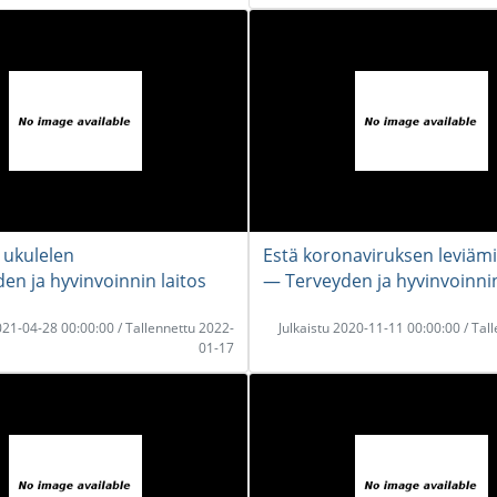
i ukulelen
Estä koronaviruksen leviäm
en ja hyvinvoinnin laitos
― Terveyden ja hyvinvoinnin
2021-04-28 00:00:00 / Tallennettu 2022-
Julkaistu 2020-11-11 00:00:00 / Tal
01-17