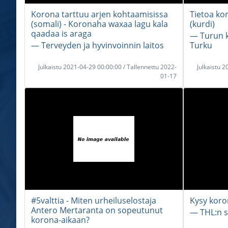
Korona tarttuu arjen kohtaamisissa
Tietoa ko
(somali) - Koronaha waxaa lagu kala
(kurdi)
qaadaa is araga
― Turun k
― Terveyden ja hyvinvoinnin laitos
Turku
Julkaistu 2021-04-29 00:00:00 / Tallennettu 2022-
Julkaistu 
01-17
#5valttia - Miten urheiluselostaja
Kysy koro
Antero Mertaranta on sopeutunut
― THL:n s
korona-aikaan?