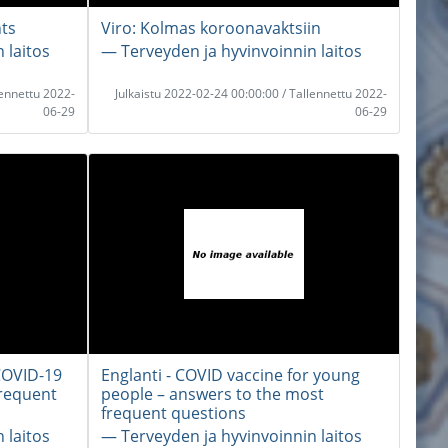
nts
Viro: Kolmas koroonavaktsiin
 laitos
― Terveyden ja hyvinvoinnin laitos
lennettu 2022-
Julkaistu 2022-02-24 00:00:00 / Tallennettu 2022-
06-29
06-29
 COVID-19
Englanti - COVID vaccine for young
frequent
people – answers to the most
frequent questions
 laitos
― Terveyden ja hyvinvoinnin laitos