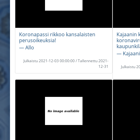
Koronapassi rikkoo kansalaisten
Kajaanin 
perusoikeuksia!
koronavir
kaupunkila
― Allo
― Kajaani
Julkaistu 2021-12-03 00:00:00 / Tallennettu 2021-
12-31
Julkaistu 