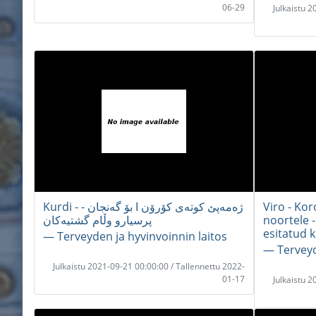
06-29
Julkaistu 
Kurdi - ژەمەپێ کوتەی کۆرۆن ا بۆ گەنجان -
Viro - Ko
پرسیارو وڵام گشتیەکان
noortele 
esitatud 
― Terveyden ja hyvinvoinnin laitos
― Terveyd
Julkaistu 2021-09-21 00:00:00 / Tallennettu 2022-
01-17
Julkaistu 