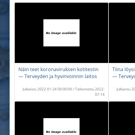
Näin teet koronaviruksen kotitestin
Tiina löys
― Terveyden ja hyvinvoinnin laitos
― Terveyd
Julkaistu 2022-01-24 00:00:00 / Tallennettu 2022-
Julkaistu 
07-14