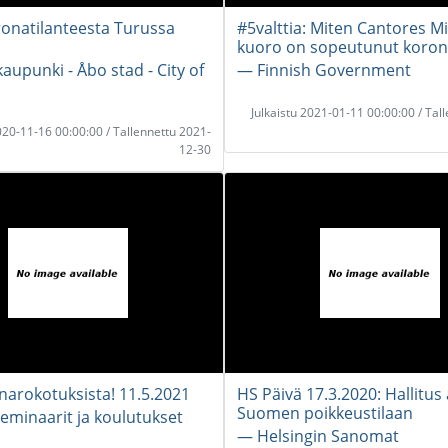
ronatilanteesta Turussa
#5valttia: Miten Cantores M
kuoro on sopeutunut koron
aupunki - Åbo stad - City of
― Finnish Government
Julkaistu 2021-01-11 00:00:00 / Tal
2020-11-16 00:00:00 / Tallennettu 2021-
12-30
narokotuksista! 11.5.2021
HS Päivä 17.3.2020: Hallitus 
Suomen poikkeustilaan
eminaarit ja koulutukset
― Helsingin Sanomat