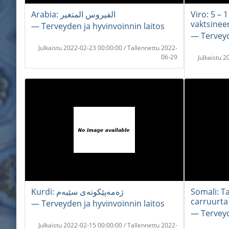
Arabia: الفيروس المتغير
Viro: 5 – 
vaktsinee
― Terveyden ja hyvinvoinnin laitos
― Terveyd
Julkaistu 2022-02-23 00:00:00 / Tallennettu 2022-
06-29
Julkaistu 
Kurdi: ژەمەپێکوتەی سێیەم
Somali: T
carruurta 
― Terveyden ja hyvinvoinnin laitos
― Terveyd
Julkaistu 2022-02-15 00:00:00 / Tallennettu 2022-