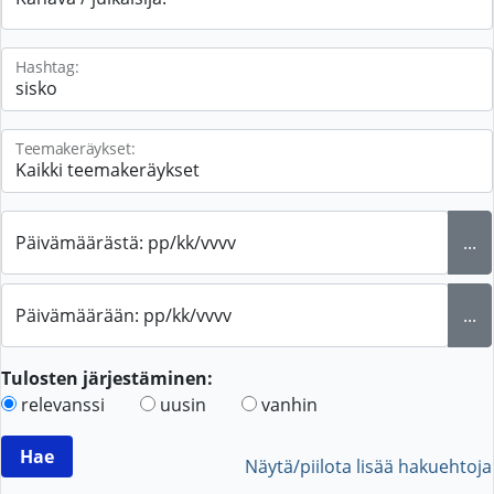
Hashtag:
Teemakeräykset:
Päivämäärästä: pp/kk/vvvv
...
Päivämäärään: pp/kk/vvvv
...
Tulosten järjestäminen:
relevanssi
uusin
vanhin
Näytä/piilota lisää hakuehtoja