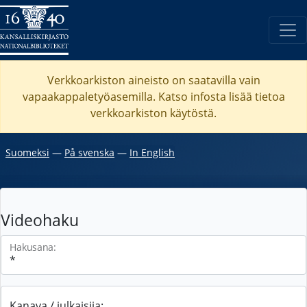
Verkkoarkiston aineisto on saatavilla vain
vapaakappaletyöasemilla. Katso
infosta
lisää tietoa
verkkoarkiston käytöstä.
Suomeksi
―
På svenska
―
In English
Videohaku
Hakusana:
Kanava / julkaisija: