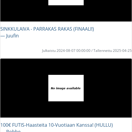
SINKKULAIVA - PARRAKAS RAKAS (FINAALI!)
― Juufin
Julkaistu 2024-08-07 00:00:00 / Tallennettu 2025-04-25
100€ FUTIS-Haasteita 10-Vuotiaan Kanssa! (HULLU)
― Robbe