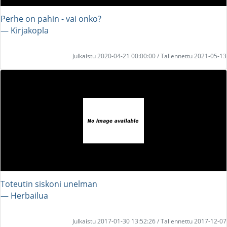
Perhe on pahin - vai onko?
― Kirjakopla
Julkaistu 2020-04-21 00:00:00 / Tallennettu 2021-05-13
Toteutin siskoni unelman
― Herbailua
Julkaistu 2017-01-30 13:52:26 / Tallennettu 2017-12-07