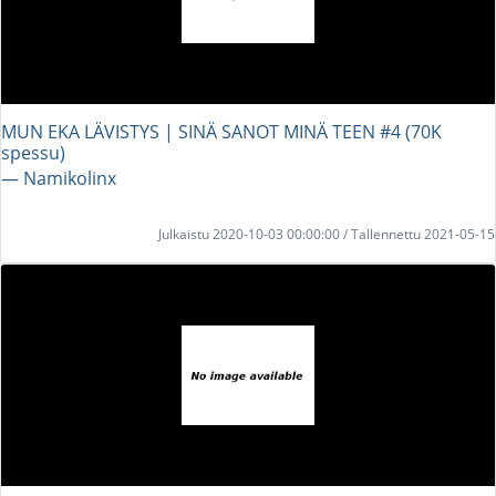
MUN EKA LÄVISTYS | SINÄ SANOT MINÄ TEEN #4 (70K
spessu)
― Namikolinx
Julkaistu 2020-10-03 00:00:00 / Tallennettu 2021-05-15