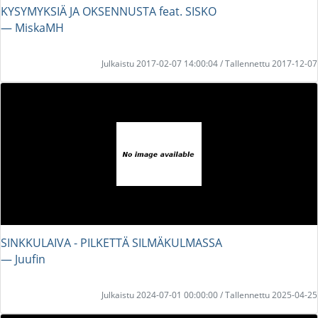
KYSYMYKSIÄ JA OKSENNUSTA feat. SISKO
― MiskaMH
Julkaistu 2017-02-07 14:00:04 / Tallennettu 2017-12-07
SINKKULAIVA - PILKETTÄ SILMÄKULMASSA
― Juufin
Julkaistu 2024-07-01 00:00:00 / Tallennettu 2025-04-25