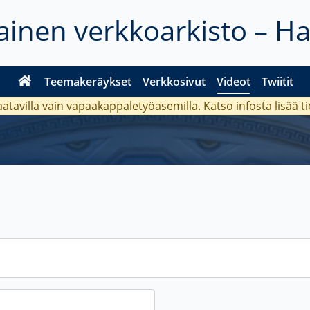
inen verkkoarkisto – H
Teemakeräykset
Verkkosivut
Videot
Twiitit
aatavilla vain vapaakappaletyöasemilla. Katso
infosta
lisää t