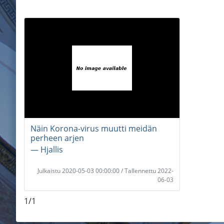
Näin Korona-virus muutti meidän
perheen arjen
― Hjallis
Julkaistu 2020-05-03 00:00:00 / Tallennettu 2022-
06-03
1/1