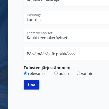
Hashtag:
Teemakeräykset:
Päivämäärästä: pp/kk/vvvv
Tulosten järjestäminen:
relevanssi
uusin
vanhin