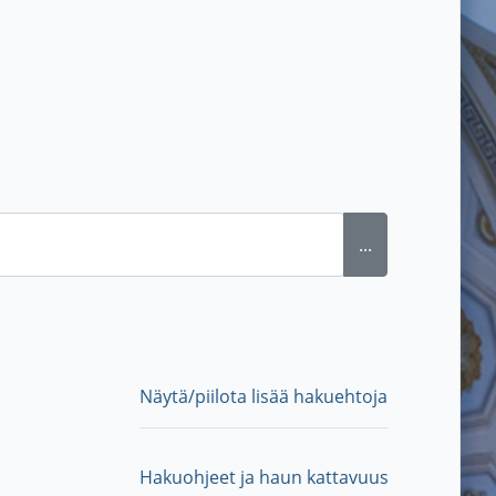
...
Näytä/piilota lisää hakuehtoja
Hakuohjeet ja haun kattavuus