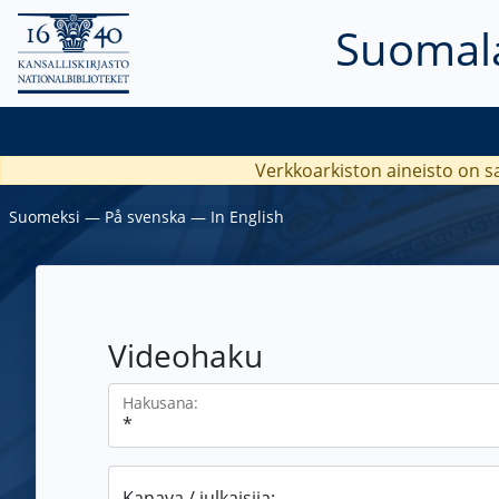
Suomala
Verkkoarkiston aineisto on s
Suomeksi
―
På svenska
―
In English
Videohaku
Hakusana:
Kanava / julkaisija: