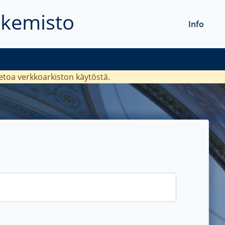
akemisto
Info
ietoa verkkoarkiston käytöstä.