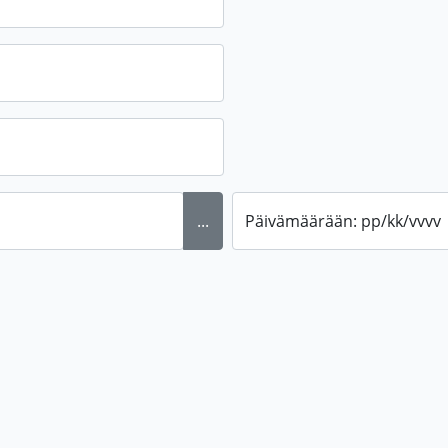
...
Päivämäärään: pp/kk/vvvv