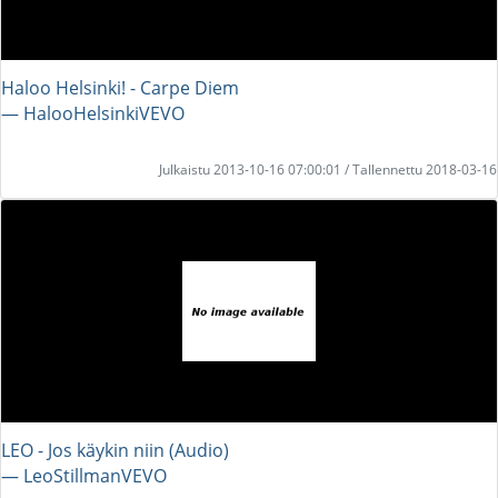
Haloo Helsinki! - Carpe Diem
― HalooHelsinkiVEVO
Julkaistu 2013-10-16 07:00:01 / Tallennettu 2018-03-16
LEO - Jos käykin niin (Audio)
― LeoStillmanVEVO