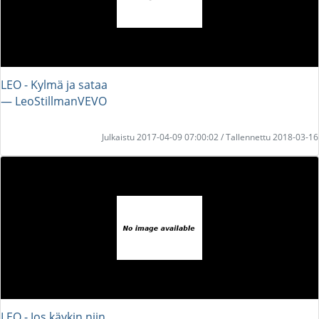
LEO - Kylmä ja sataa
― LeoStillmanVEVO
Julkaistu 2017-04-09 07:00:02 / Tallennettu 2018-03-16
LEO - Jos käykin niin