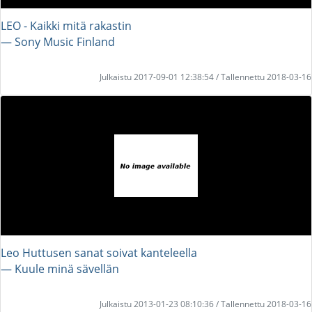
LEO - Kaikki mitä rakastin
― Sony Music Finland
Julkaistu 2017-09-01 12:38:54 / Tallennettu 2018-03-16
Leo Huttusen sanat soivat kanteleella
― Kuule minä sävellän
Julkaistu 2013-01-23 08:10:36 / Tallennettu 2018-03-16