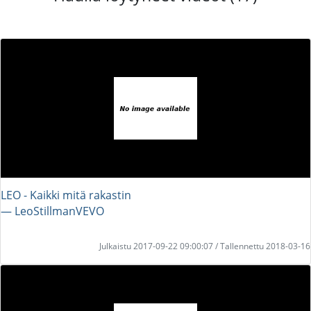
LEO - Kaikki mitä rakastin
― LeoStillmanVEVO
Julkaistu 2017-09-22 09:00:07 / Tallennettu 2018-03-16