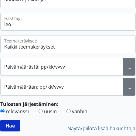
Hashtag:
Teemakeräykset:
Päivämäärästä: pp/kk/vvvv
...
Päivämäärään: pp/kk/vvvv
...
Tulosten järjestäminen:
relevanssi
uusin
vanhin
Näytä/piilota lisää hakuehtoja