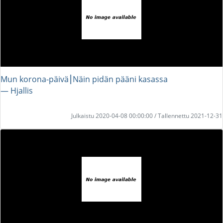
Mun korona-päivä⎮Näin pidän pääni kasassa
― Hjallis
Julkaistu 2020-04-08 00:00:00 / Tallennettu 2021-12-31