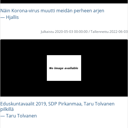
Näin Korona-virus muutti meidän perheen arjen
― Hjallis
Julkaistu 2020-05-03 00:00:00 / Tallennettu 2022-06-03
Eduskuntavaalit 2019, SDP Pirkanmaa, Taru Tolvanen
pilkillä
― Taru Tolvanen