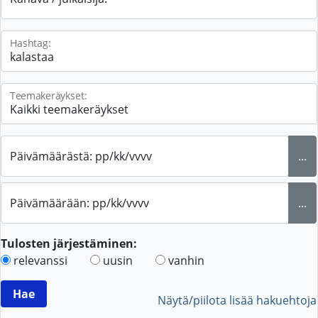
Hashtag:
Teemakeräykset:
Päivämäärästä: pp/kk/vvvv
...
Päivämäärään: pp/kk/vvvv
...
Tulosten järjestäminen:
relevanssi
uusin
vanhin
Näytä/piilota lisää hakuehtoja