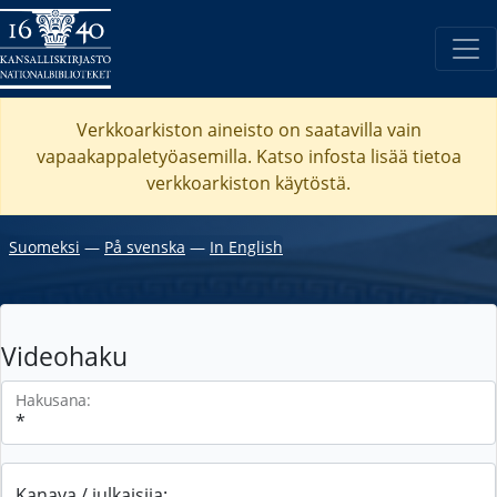
Verkkoarkiston aineisto on saatavilla vain
vapaakappaletyöasemilla. Katso
infosta
lisää tietoa
verkkoarkiston käytöstä.
Suomeksi
―
På svenska
―
In English
Videohaku
Hakusana:
Kanava / julkaisija: