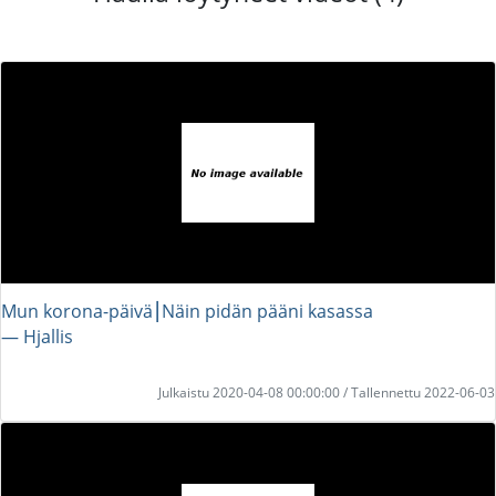
Mun korona-päivä⎮Näin pidän pääni kasassa
― Hjallis
Julkaistu 2020-04-08 00:00:00 / Tallennettu 2022-06-03