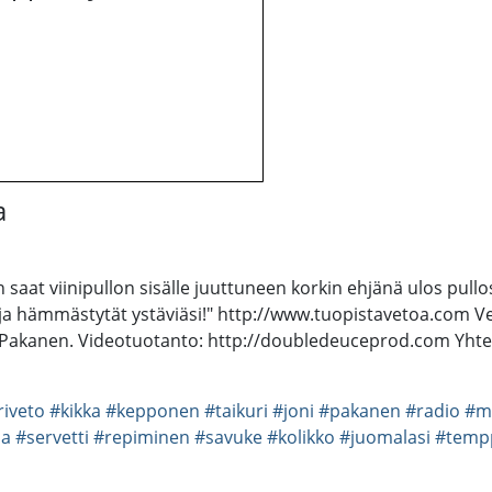
a
saat viinipullon sisälle juuttuneen korkin ehjänä ulos pullo
a hämmästytät ystäviäsi!" http://www.tuopistavetoa.com Vet
akanen. Videotuotanto: http://doubledeuceprod.com Yhteist
iveto
#kikka
#kepponen
#taikuri
#joni
#pakanen
#radio
#m
ha
#servetti
#repiminen
#savuke
#kolikko
#juomalasi
#temp