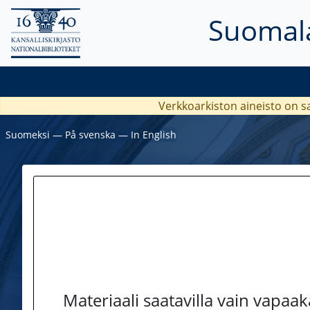
Suomala
Verkkoarkiston aineisto on s
Suomeksi
―
På svenska
―
In English
Materiaali saatavilla vain vapaa