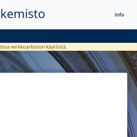
akemisto
Info
ietoa verkkoarkiston käytöstä.