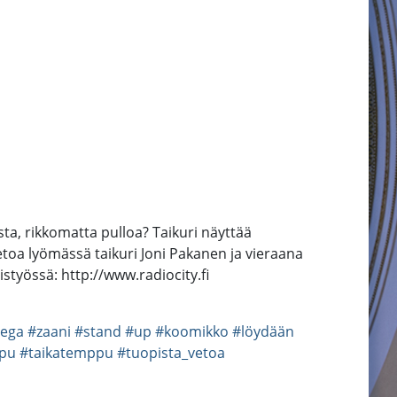
sta, rikkomatta pulloa? Taikuri näyttää
oa lyömässä taikuri Joni Pakanen ja vieraana
yössä: http://www.radiocity.fi
ega
#zaani
#stand
#up
#koomikko
#löydään
pu
#taikatemppu
#tuopista_vetoa