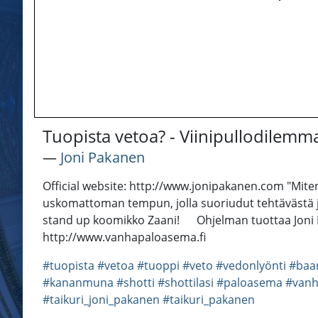
Tuopista vetoa? - Viinipullodilemm
―
Joni Pakanen
Official website: http://www.jonipakanen.com "Miten 
uskomattoman tempun, jolla suoriudut tehtävästä j
stand up koomikko Zaani! Ohjelman tuottaa Joni P
http://www.vanhapaloasema.fi
#tuopista
#vetoa
#tuoppi
#veto
#vedonlyönti
#baar
#kananmuna
#shotti
#shottilasi
#paloasema
#van
#taikuri_joni_pakanen
#taikuri_pakanen