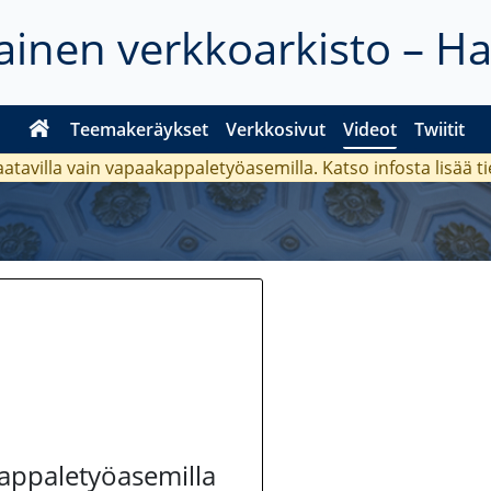
inen verkkoarkisto – H
Teemakeräykset
Verkkosivut
Videot
Twiitit
aatavilla vain vapaakappaletyöasemilla. Katso
infosta
lisää t
kappaletyöasemilla