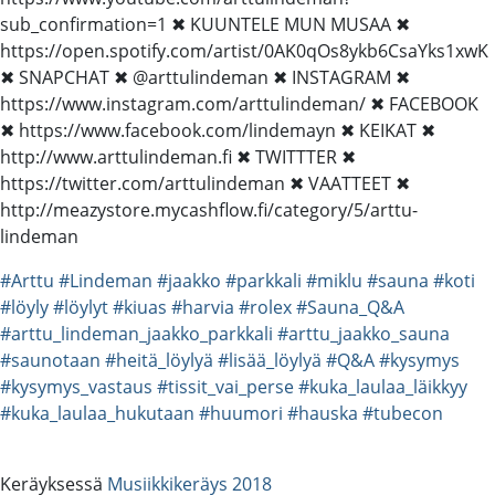
sub_confirmation=1 ✖ KUUNTELE MUN MUSAA ✖
https://open.spotify.com/artist/0AK0qOs8ykb6CsaYks1xwK
✖ SNAPCHAT ✖ @arttulindeman ✖ INSTAGRAM ✖
https://www.instagram.com/arttulindeman/ ✖ FACEBOOK
✖ https://www.facebook.com/lindemayn ✖ KEIKAT ✖
http://www.arttulindeman.fi ✖ TWITTTER ✖
https://twitter.com/arttulindeman ✖ VAATTEET ✖
http://meazystore.mycashflow.fi/category/5/arttu-
lindeman
#Arttu
#Lindeman
#jaakko
#parkkali
#miklu
#sauna
#koti
#löyly
#löylyt
#kiuas
#harvia
#rolex
#Sauna_Q&A
#arttu_lindeman_jaakko_parkkali
#arttu_jaakko_sauna
#saunotaan
#heitä_löylyä
#lisää_löylyä
#Q&A
#kysymys
#kysymys_vastaus
#tissit_vai_perse
#kuka_laulaa_läikkyy
#kuka_laulaa_hukutaan
#huumori
#hauska
#tubecon
Keräyksessä
Musiikkikeräys 2018