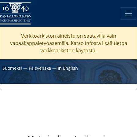
Verkkoarkiston aineisto on saatavilla vain
vapaakappaletyöasemilla. Katso
infosta
lisää tietoa
verkkoarkiston käytöstä.
Suomeksi
―
På svenska
―
In English