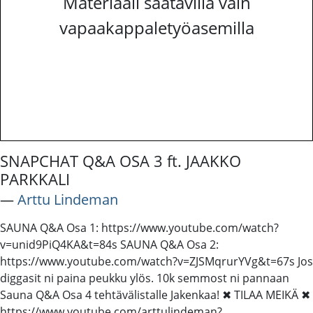
Materiaali saatavilla vain
vapaakappaletyöasemilla
SNAPCHAT Q&A OSA 3 ft. JAAKKO
PARKKALI
―
Arttu Lindeman
SAUNA Q&A Osa 1: https://www.youtube.com/watch?
v=unid9PiQ4KA&t=84s SAUNA Q&A Osa 2:
https://www.youtube.com/watch?v=ZJSMqrurYVg&t=67s Jos
diggasit ni paina peukku ylös. 10k semmost ni pannaan
Sauna Q&A Osa 4 tehtävälistalle Jakenkaa! ✖ TILAA MEIKÄ ✖
https://www.youtube.com/arttulindeman?