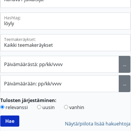
Hashtag:
Teemakeräykset:
Päivämäärästä: pp/kk/vvvv
...
Päivämäärään: pp/kk/vvvv
...
Tulosten järjestäminen:
relevanssi
uusin
vanhin
Näytä/piilota lisää hakuehtoja