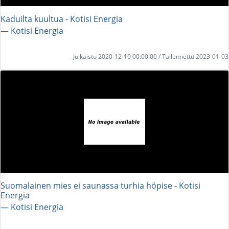
Kaduilta kuultua - Kotisi Energia
― Kotisi Energia
Julkaistu 2020-12-10 00:00:00 / Tallennettu 2023-01-03
Suomalainen mies ei saunassa turhia höpise - Kotisi
Energia
― Kotisi Energia