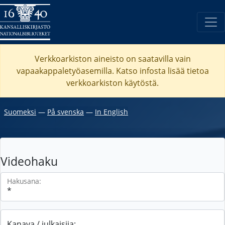
Verkkoarkiston aineisto on saatavilla vain
vapaakappaletyöasemilla. Katso
infosta
lisää tietoa
verkkoarkiston käytöstä.
Suomeksi
―
På svenska
―
In English
Videohaku
Hakusana:
Kanava / julkaisija: