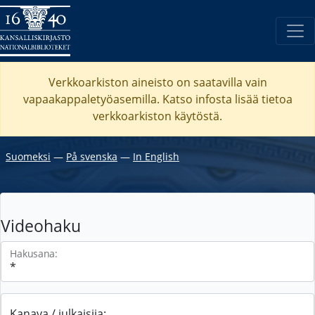
Verkkoarkiston aineisto on saatavilla vain
vapaakappaletyöasemilla. Katso
infosta
lisää tietoa
verkkoarkiston käytöstä.
Suomeksi
―
På svenska
―
In English
Videohaku
Hakusana:
Kanava / julkaisija: