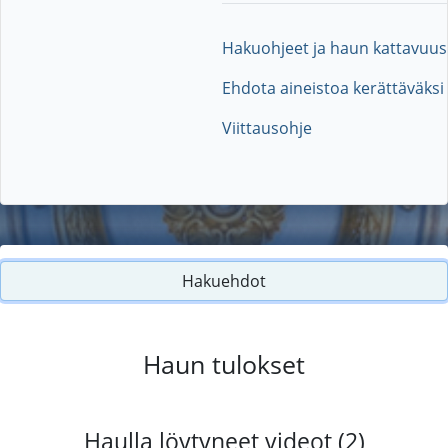
Hakuohjeet ja haun kattavuus
Ehdota aineistoa kerättäväksi
Viittausohje
Hakuehdot
Haun tulokset
Haulla löytyneet videot (2)