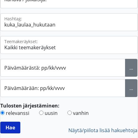
Hashtag:
Teemakeräykset:
Päivämäärästä: pp/kk/vvvv
...
Päivämäärään: pp/kk/vvvv
...
Tulosten järjestäminen:
relevanssi
uusin
vanhin
Näytä/piilota lisää hakuehtoja