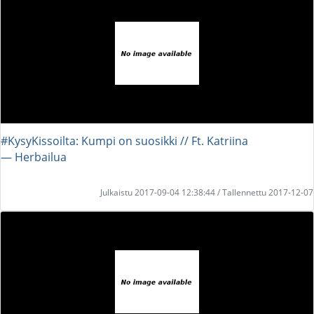
#KysyKissoilta: Kumpi on suosikki // Ft. Katriina
― Herbailua
Julkaistu 2017-09-04 12:38:44 / Tallennettu 2017-12-07