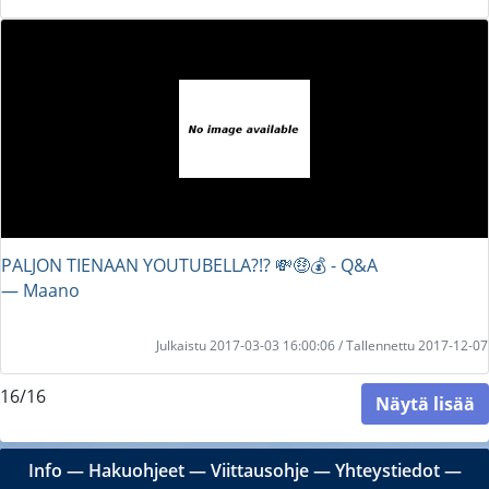
PALJON TIENAAN YOUTUBELLA?!? 💸🤑💰 - Q&A
― Maano
Julkaistu 2017-03-03 16:00:06 / Tallennettu 2017-12-07
16/16
Näytä lisää
Info
―
Hakuohjeet
―
Viittausohje
―
Yhteystiedot
―