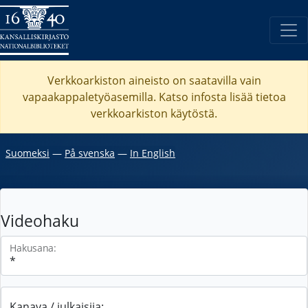
Verkkoarkiston aineisto on saatavilla vain
vapaakappaletyöasemilla. Katso
infosta
lisää tietoa
verkkoarkiston käytöstä.
Suomeksi
―
På svenska
―
In English
Videohaku
Hakusana:
Kanava / julkaisija: