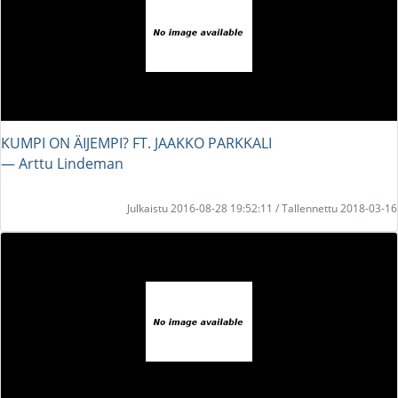
KUMPI ON ÄIJEMPI? FT. JAAKKO PARKKALI
― Arttu Lindeman
Julkaistu 2016-08-28 19:52:11 / Tallennettu 2018-03-16