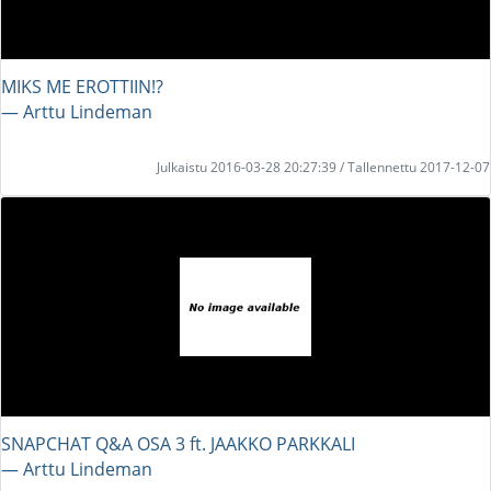
MIKS ME EROTTIIN!?
― Arttu Lindeman
Julkaistu 2016-03-28 20:27:39 / Tallennettu 2017-12-07
SNAPCHAT Q&A OSA 3 ft. JAAKKO PARKKALI
― Arttu Lindeman