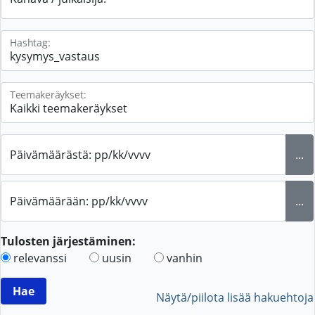
Hashtag:
Teemakeräykset:
Päivämäärästä: pp/kk/vvvv
...
Päivämäärään: pp/kk/vvvv
...
Tulosten järjestäminen:
relevanssi
uusin
vanhin
Näytä/piilota lisää hakuehtoja