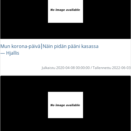
Mun korona-päivä⎮Näin pidän pääni kasassa
― Hjallis
Julkaistu 2020-04-08 00:00:00 / Tallennettu 2022-06-03