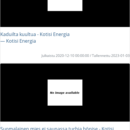
Kaduilta kuultua - Kotisi Energia
― Kotisi Energia
Julkaistu 2020-12-10 00:00:00 / Tallennettu 2023-01-03
Suomalainen mies ei saunassa turhia höpise - Kotisi