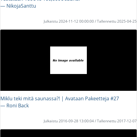
― NikojaSanttu
Julkaistu 2024-11-12 00:00:00 / Tallennettu 2025-04-25
Miklu teki mitä saunassa?! | Avataan Pakeetteja #27
― Roni Back
Julkaistu 2016-09-28 13:00:04 / Tallennettu 2017-12-07