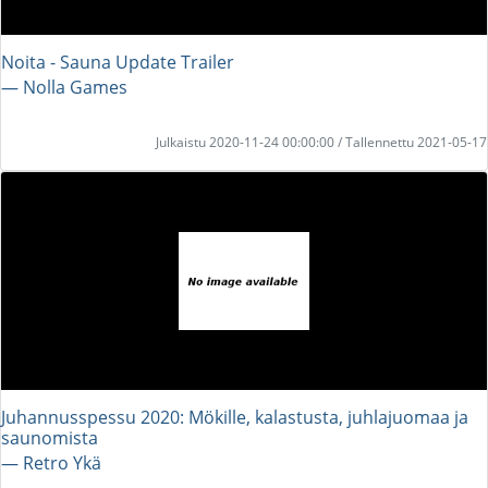
Noita - Sauna Update Trailer
― Nolla Games
Julkaistu 2020-11-24 00:00:00 / Tallennettu 2021-05-17
Juhannusspessu 2020: Mökille, kalastusta, juhlajuomaa ja
saunomista
― Retro Ykä