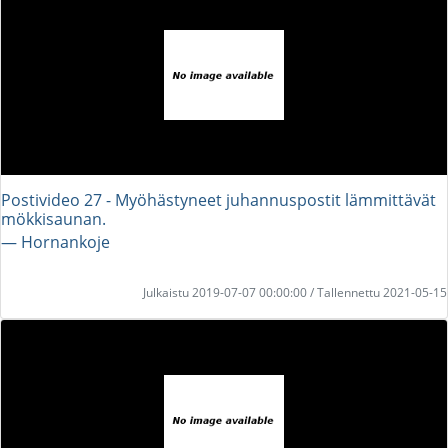
Postivideo 27 - Myöhästyneet juhannuspostit lämmittävät
mökkisaunan.
― Hornankoje
Julkaistu 2019-07-07 00:00:00 / Tallennettu 2021-05-15