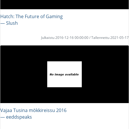
Hatch: The Future of Gaming
― Slush
Julkaistu 2016-12-16 00:00:00 / Tallennettu 2021-05-17
Vajaa Tusina mökkireissu 2016
― eeddspeaks