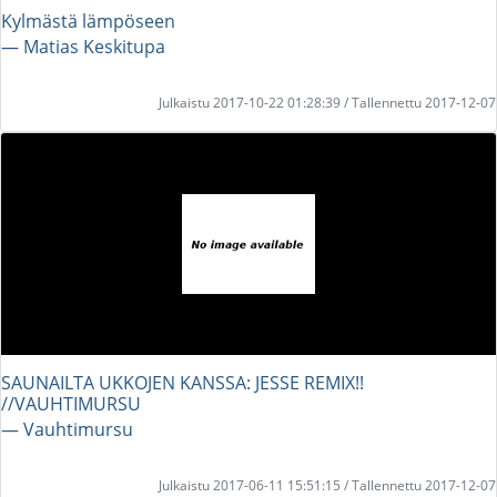
Kylmästä lämpöseen
― Matias Keskitupa
Julkaistu 2017-10-22 01:28:39 / Tallennettu 2017-12-07
SAUNAILTA UKKOJEN KANSSA: JESSE REMIX!!
//VAUHTIMURSU
― Vauhtimursu
Julkaistu 2017-06-11 15:51:15 / Tallennettu 2017-12-07