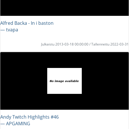
Alfred Backa - In i baston
― tvapa
Julkaistu 2013-03-18 00:00:00 / Tallennettu 2022-03-31
Andy Twitch Highlights #46
― APGAMING