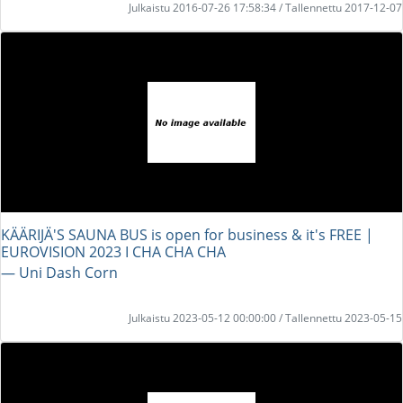
Julkaistu 2016-07-26 17:58:34 / Tallennettu 2017-12-07
KÄÄRIJÄ'S SAUNA BUS is open for business & it's FREE |
EUROVISION 2023 I CHA CHA CHA
― Uni Dash Corn
Julkaistu 2023-05-12 00:00:00 / Tallennettu 2023-05-15