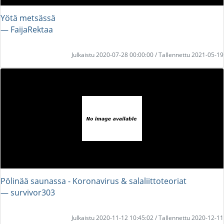
Yötä metsässä
― FaijaRektaa
Julkaistu 2020-07-28 00:00:00 / Tallennettu 2021-05-19
Pölinää saunassa - Koronavirus & salaliittoteoriat
― survivor303
Julkaistu 2020-11-12 10:45:02 / Tallennettu 2020-12-11