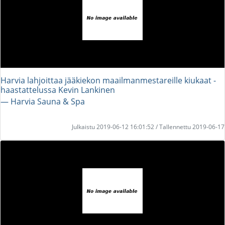
Harvia lahjoittaa jääkiekon maailmanmestareille kiukaat -
haastattelussa Kevin Lankinen
― Harvia Sauna & Spa
Julkaistu 2019-06-12 16:01:52 / Tallennettu 2019-06-17