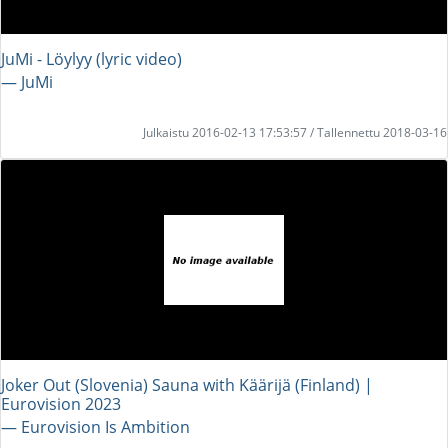
JuMi - Löylyy (lyric video)
― JuMi
Julkaistu 2016-02-13 17:53:57 / Tallennettu 2018-03-16
Joker Out (Slovenia) Sauna with Käärijä (Finland) |
Eurovision 2023
― Eurovision Is Ambition