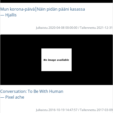
Mun korona-päivä⎮Näin pidän pääni kasassa
― Hjallis
Julkaistu 2020-04-08 00:00:00 / Tallennettu 2021-12-31
Conversation: To Be With Human
― Pixel ache
Julkaistu 2016-10-19 14:47:57 / Tallennettu 2017-03-09