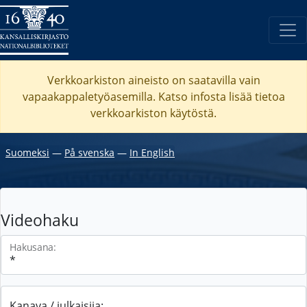
Verkkoarkiston aineisto on saatavilla vain
vapaakappaletyöasemilla. Katso
infosta
lisää tietoa
verkkoarkiston käytöstä.
Suomeksi
―
På svenska
―
In English
Videohaku
Hakusana:
Kanava / julkaisija: