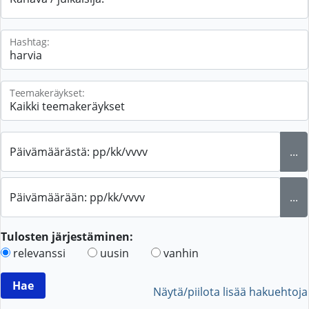
Hashtag:
Teemakeräykset:
Päivämäärästä: pp/kk/vvvv
...
Päivämäärään: pp/kk/vvvv
...
Tulosten järjestäminen:
relevanssi
uusin
vanhin
Näytä/piilota lisää hakuehtoja