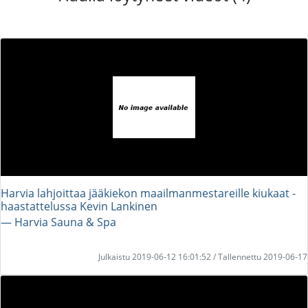
Harvia lahjoittaa jääkiekon maailmanmestareille kiukaat -
haastattelussa Kevin Lankinen
― Harvia Sauna & Spa
Julkaistu 2019-06-12 16:01:52 / Tallennettu 2019-06-17