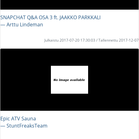
SNAPCHAT Q&A OSA 3 ft. JAAKKO PARKKALI
― Arttu Lindeman
Julkaistu 2017-07-20 17:30:03 / Tallennettu 2017-12-07
Epic ATV Sauna
― StuntFreaksTeam