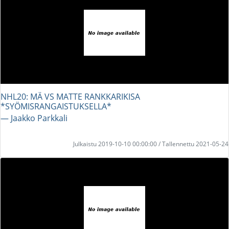
NHL20: MÄ VS MATTE RANKKARIKISA
*SYÖMISRANGAISTUKSELLA*
― Jaakko Parkkali
Julkaistu 2019-10-10 00:00:00 / Tallennettu 2021-05-24