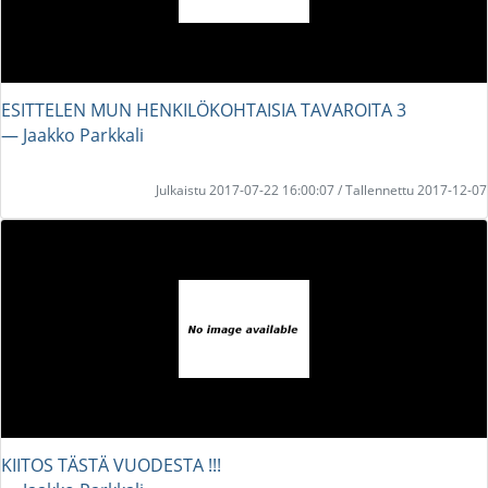
ESITTELEN MUN HENKILÖKOHTAISIA TAVAROITA 3
― Jaakko Parkkali
Julkaistu 2017-07-22 16:00:07 / Tallennettu 2017-12-07
KIITOS TÄSTÄ VUODESTA !!!