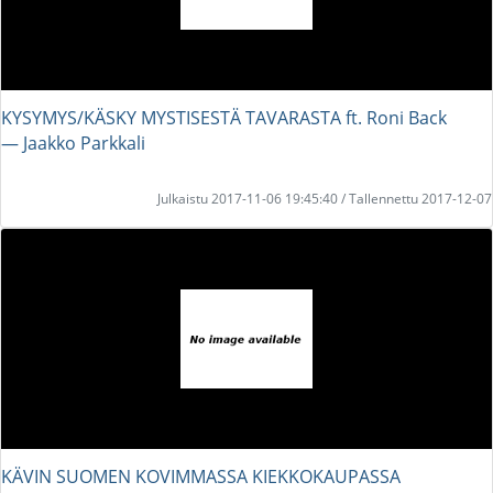
KYSYMYS/KÄSKY MYSTISESTÄ TAVARASTA ft. Roni Back
― Jaakko Parkkali
Julkaistu 2017-11-06 19:45:40 / Tallennettu 2017-12-07
KÄVIN SUOMEN KOVIMMASSA KIEKKOKAUPASSA