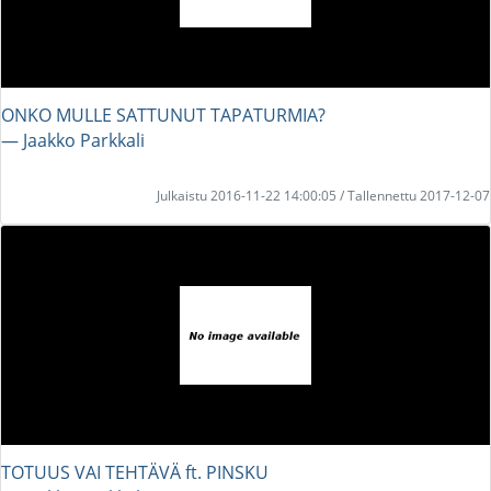
ONKO MULLE SATTUNUT TAPATURMIA?
― Jaakko Parkkali
Julkaistu 2016-11-22 14:00:05 / Tallennettu 2017-12-07
TOTUUS VAI TEHTÄVÄ ft. PINSKU