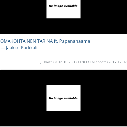
OMAKOHTAINEN TARINA ft. Papananaama
― Jaakko Parkkali
Julkaistu 2016-10-23 12:00:03 / Tallennettu 2017-12-07