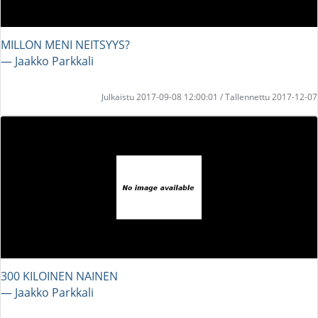
MILLON MENI NEITSYYS?
― Jaakko Parkkali
Julkaistu 2017-09-08 12:00:01 / Tallennettu 2017-12-07
300 KILOINEN NAINEN
― Jaakko Parkkali