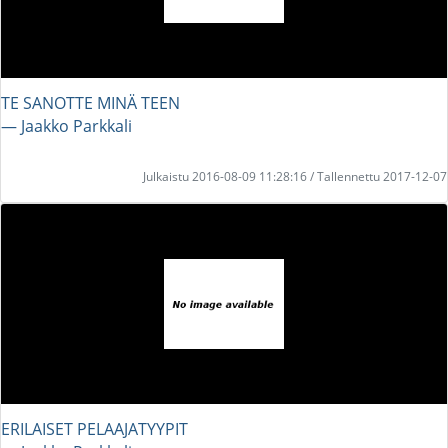
TE SANOTTE MINÄ TEEN
― Jaakko Parkkali
Julkaistu 2016-08-09 11:28:16 / Tallennettu 2017-12-07
ERILAISET PELAAJATYYPIT