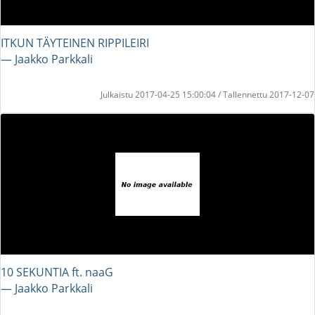
ITKUN TÄYTEINEN RIPPILEIRI
― Jaakko Parkkali
Julkaistu 2017-04-25 15:00:04 / Tallennettu 2017-12-07
10 SEKUNTIA ft. naaG
― Jaakko Parkkali