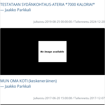
TESTATAAN SYDÄNKOHTAUS-ATERIA *7000 KALORIA!*
― Jaakko Parkkali
Julkaistu 2019-08-25 00:00:00 / Tallennettu 2024-12-20
MUN OMA KOTI (keskeneräinen)
― Jaakko Parkkali
Julkaistu 2017-06-20 15:00:08 / Tallennettu 2017-12-07