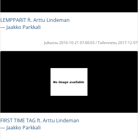
LEMPPARIT ft. Arttu Lindeman
― Jaakko Parkkali
Julkaistu 2016-10-21 07:00:03 / Tallennettu 2017-12-07
FIRST TIME TAG ft. Arttu Lindeman
― Jaakko Parkkali