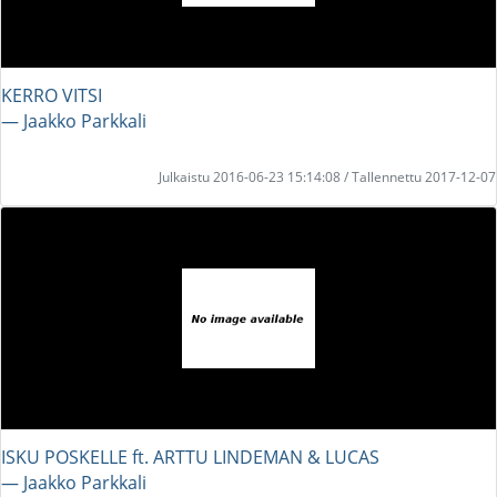
KERRO VITSI
― Jaakko Parkkali
Julkaistu 2016-06-23 15:14:08 / Tallennettu 2017-12-07
ISKU POSKELLE ft. ARTTU LINDEMAN & LUCAS
― Jaakko Parkkali