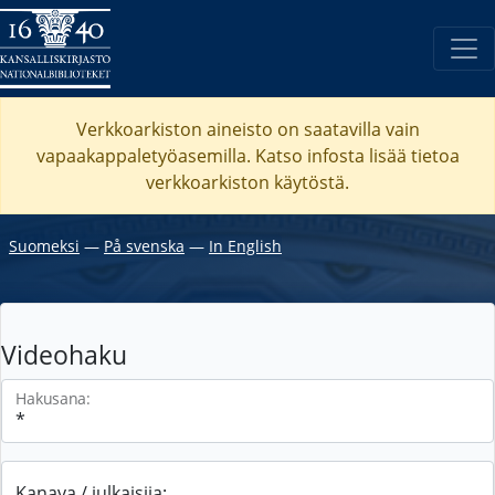
Verkkoarkiston aineisto on saatavilla vain
vapaakappaletyöasemilla. Katso
infosta
lisää tietoa
verkkoarkiston käytöstä.
Suomeksi
―
På svenska
―
In English
Videohaku
Hakusana:
Kanava / julkaisija: