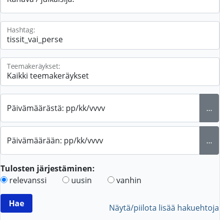
Hashtag:
Teemakeräykset:
Päivämäärästä: pp/kk/vvvv
...
Päivämäärään: pp/kk/vvvv
...
Tulosten järjestäminen:
relevanssi
uusin
vanhin
Näytä/piilota lisää hakuehtoja