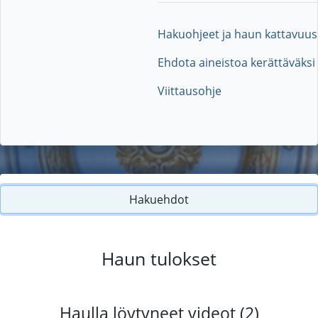
Hakuohjeet ja haun kattavuus
Ehdota aineistoa kerättäväksi
Viittausohje
Hakuehdot
Haun tulokset
Haulla löytyneet videot (2)