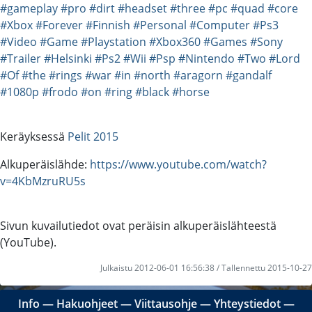
#gameplay
#pro
#dirt
#headset
#three
#pc
#quad
#core
#Xbox
#Forever
#Finnish
#Personal
#Computer
#Ps3
#Video
#Game
#Playstation
#Xbox360
#Games
#Sony
#Trailer
#Helsinki
#Ps2
#Wii
#Psp
#Nintendo
#Two
#Lord
#Of
#the
#rings
#war
#in
#north
#aragorn
#gandalf
#1080p
#frodo
#on
#ring
#black
#horse
Keräyksessä
Pelit 2015
Alkuperäislähde:
https://www.youtube.com/watch?
v=4KbMzruRU5s
Sivun kuvailutiedot ovat peräisin alkuperäislähteestä
(YouTube).
Julkaistu 2012-06-01 16:56:38 / Tallennettu 2015-10-27
Info
―
Hakuohjeet
―
Viittausohje
―
Yhteystiedot
―