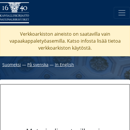
Verkkoarkiston aineisto on saatavilla vain
vapaakappaletyöasemilla. Katso
infosta
lisää tietoa
verkkoarkiston käytöstä.
Suomeksi
―
På svenska
―
In English