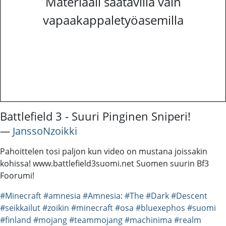
Materiaali saatavilla vain
vapaakappaletyöasemilla
Battlefield 3 - Suuri Pinginen Sniperi!
―
JanssoNzoikki
Pahoittelen tosi paljon kun video on mustana joissakin
kohissa! www.battlefield3suomi.net Suomen suurin Bf3
Foorumi!
#Minecraft
#amnesia
#Amnesia:
#The
#Dark
#Descent
#seikkailut
#zoikin
#minecraft
#osa
#bluexephos
#suomi
#finland
#mojang
#teammojang
#machinima
#realm