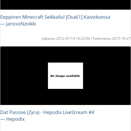
Eeppinen Minecraft Seikkailu! [Osa61] Kaivoksessa
― JanssoNzoikki
Julkaistu 2012-07-14 10:23:06 / Tallennettu 2015-10-27
Dat Passive (Zyra) - Hepodix LiveStream #4
― Hepodix