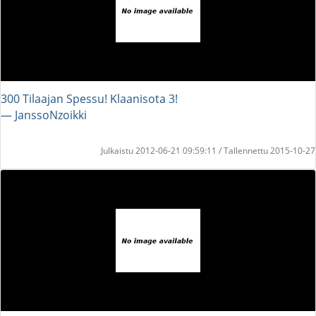
300 Tilaajan Spessu! Klaanisota 3!
― JanssoNzoikki
Julkaistu 2012-06-21 09:59:11 / Tallennettu 2015-10-27