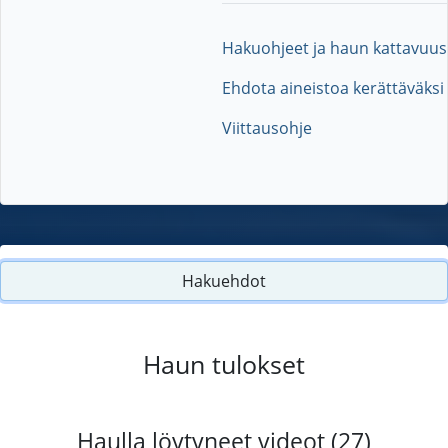
Hakuohjeet ja haun kattavuus
Ehdota aineistoa kerättäväksi
Viittausohje
Hakuehdot
Haun tulokset
Haulla löytyneet videot (27)