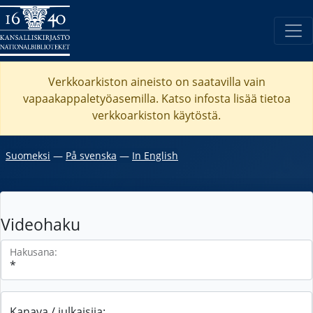
Verkkoarkiston aineisto on saatavilla vain
vapaakappaletyöasemilla. Katso
infosta
lisää tietoa
verkkoarkiston käytöstä.
Suomeksi
―
På svenska
―
In English
Videohaku
Hakusana:
Kanava / julkaisija: