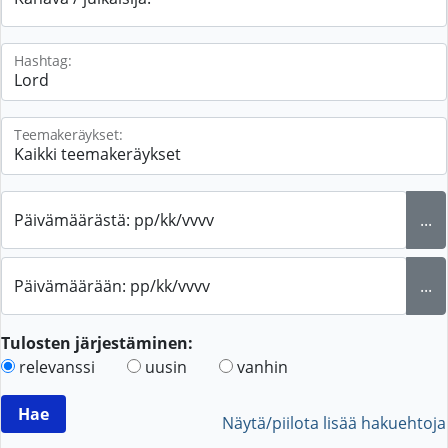
Hashtag:
Teemakeräykset:
Päivämäärästä: pp/kk/vvvv
...
Päivämäärään: pp/kk/vvvv
...
Tulosten järjestäminen:
relevanssi
uusin
vanhin
Näytä/piilota lisää hakuehtoja