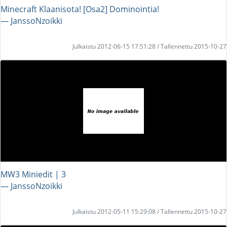
Minecraft Klaanisota! [Osa2] Dominointia!
― JanssoNzoikki
Julkaistu 2012-06-15 17:51:28 / Tallennettu 2015-10-27
MW3 Miniedit | 3
― JanssoNzoikki
Julkaistu 2012-05-11 15:29:08 / Tallennettu 2015-10-27