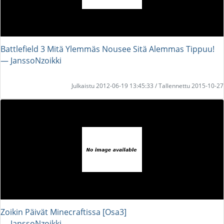
Battlefield 3 Mitä Ylemmäs Nousee Sitä Alemmas Tippuu!
― JanssoNzoikki
Julkaistu 2012-06-19 13:45:33 / Tallennettu 2015-10-27
Zoikin Päivät Minecraftissa [Osa3]
― JanssoNzoikki