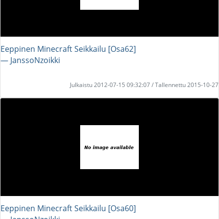
Eeppinen Minecraft Seikkailu [Osa62]
― JanssoNzoikki
Julkaistu 2012-07-15 09:32:07 / Tallennettu 2015-10-27
Eeppinen Minecraft Seikkailu [Osa60]