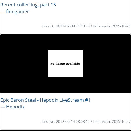
Recent collecting, part 15
― finngamer
Julkaistu 2011-07-08 21:10:20 / Tallennettu 2015-10-27
Epic Baron Steal - Hepodix LiveStream #1
― Hepodix
Julkaistu 2012-09-14 08:03:15 / Tallennettu 2015-10-27