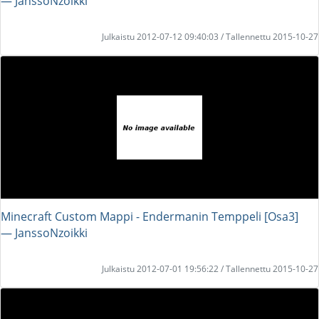
― JanssoNzoikki
Julkaistu 2012-07-12 09:40:03 / Tallennettu 2015-10-27
Minecraft Custom Mappi - Endermanin Temppeli [Osa3]
― JanssoNzoikki
Julkaistu 2012-07-01 19:56:22 / Tallennettu 2015-10-27