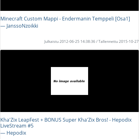
Minecraft Custom Mappi - Endermanin Temppeli [Osa1]
― JanssoNzoikki
Julkaistu 2012-06-25 14:38:36 / Tallennettu 2015-10-27
Kha'Zix LeapFest + BONUS Super Kha'Zix Bros! - Hepodix
LiveStream #5
― Hepodix