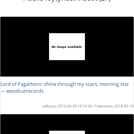
Lord of Pagathorn: shine through my scars, morning star
― woodcutrecords
Julkaistu 2012-04-28 16:14:36 / Tallennettu 2018-03-16