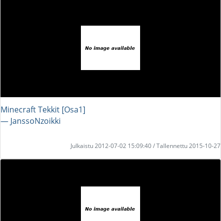
Minecraft Tekkit [Osa1]
― JanssoNzoikki
Julkaistu 2012-07-02 15:09:40 / Tallennettu 2015-10-27