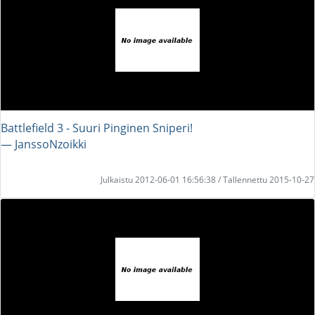
Battlefield 3 - Suuri Pinginen Sniperi!
― JanssoNzoikki
Julkaistu 2012-06-01 16:56:38 / Tallennettu 2015-10-27