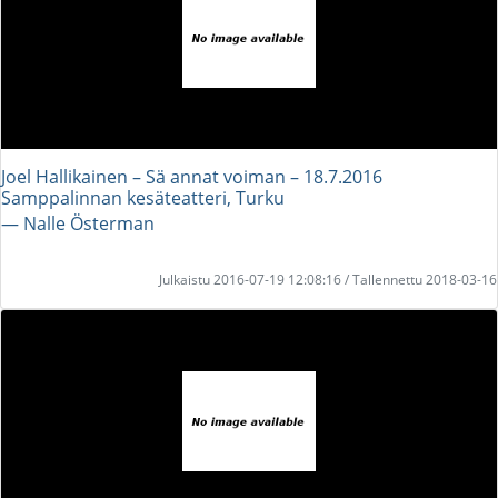
Joel Hallikainen – Sä annat voiman – 18.7.2016
Samppalinnan kesäteatteri, Turku
― Nalle Österman
Julkaistu 2016-07-19 12:08:16 / Tallennettu 2018-03-16