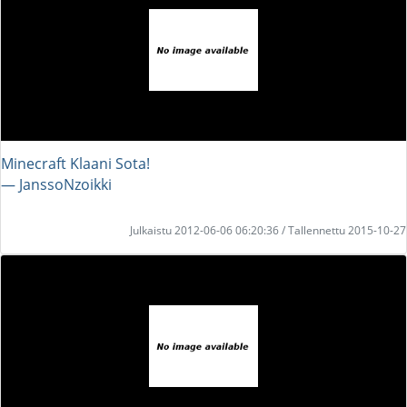
Minecraft Klaani Sota!
― JanssoNzoikki
Julkaistu 2012-06-06 06:20:36 / Tallennettu 2015-10-27