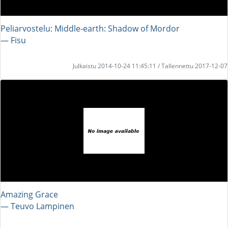
Peliarvostelu: Middle-earth: Shadow of Mordor
― Fisu
Julkaistu 2014-10-24 11:45:11 / Tallennettu 2017-12-07
Amazing Grace
― Teuvo Lampinen